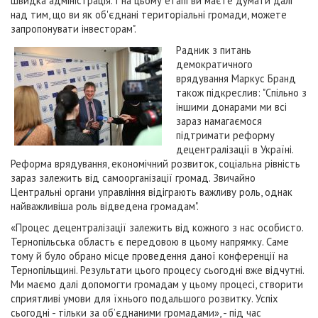
швидка адміністрація. І на цьому етапі ви маєте думати далі
над тим, що ви як об'єднані територіальні громади, можете
запропонувати інвесторам".
Радник з питань
демократичного
врядування Маркус Бранд
також підкреслив: "Спільно з
іншими донарами ми всі
зараз намагаємося
підтримати реформу
децентралізації в Україні.
Реформа врядування, економічний розвиток, соціальна рівність
зараз залежить від самоорганізації громад. Звичайно
Центральні органи управління відіграють важливу роль, однак
найважливіша роль відведена громадам".
«Процес децентралізації залежить від кожного з нас особисто.
Тернопільська область є передовою в цьому напрямку. Саме
тому й було обрано місце проведення даної конференції на
Тернопільщині. Результати цього процесу сьогодні вже відчутні.
Ми маємо далі допомогти громадам у цьому процесі, створити
сприятливі умови для їхнього подальшого розвитку. Успіх
сьогодні - тільки за об’єднаними громадами», - під час