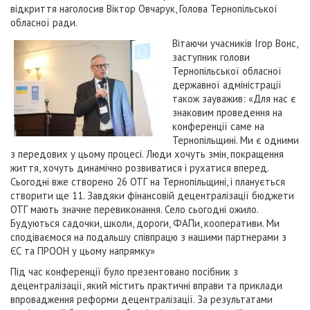
відкриття наголосив Віктор Овчарук, Голова Тернопільської
обласної ради.
Вітаючи учасників Ігор Вонс,
заступник голови
Тернопільської обласної
державної адміністрації
також зауважив: «Для нас є
знаковим проведення на
конференції саме на
Тернопільщині. Ми є одними
з передових у цьому процесі. Люди хочуть змін, покращення
життя, хочуть динамічно розвиватися і рухатися вперед.
Сьогодні вже створено 26 ОТГ на Тернопільщині, і планується
створити ще 11. Завдяки фінансовій децентралізації бюджети
ОТГ мають значне перевиконання. Село сьогодні ожило.
Будуються садочки, школи, дороги, ФАПи, кооперативи. Ми
сподіваємося на подальшу співпрацю з нашими партнерами з
ЄС та ПРООН у цьому напрямку»
Під час конференції було презентовано посібник з
децентралізації, який містить практичні вправи та приклади
впровадження реформи децентралізації. За результатами