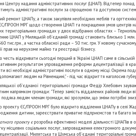
ня Центру надання адміністративних послуг (ЦНАП). Відтепер понад 
тимуть адміністративні послуги за спрощеною та доступною систе
ий ремонт ЦНАПу, а також закупівля необхідних меблів та оргтехніки
ЄС/ПРООН МРГ щодо створення ЦНАП та покращення умов центрів на
их територіальних громадах у двох відібраних областях – Тернопільс
енню ЦНАП у Миляцькій об’єднаній громаді становить близько 1 млн.
560 тис.грн., а частка обласної ради – 50 тис. грн. У новому сучасно
ії прав на нерухоме майно та реєстрації бізнесу.
о честь відкривати сьогодні перший в Україні ЦНАП саме в сільській
ративним результатом упровадження реформи децентралізації в краї
и всі необхідні адміністративні послуги в одному місці. Окрема подя
допомагают людям на Рівненщині," - під час відкриття наголосив губ
иляцької об'єднаної територіальної громади Федір Хлебович заува
тним напрямком громади: "Тепер замість віддалених районів люди в
подяка людям членам громади, які зрозуміли, що зміни потрібні зниз
го проекту ЄС/ПРООН МРГ було відкрито відділення ЦНАПу в селі Жа
родження дитини, зареєстрвати приватне підприємстов та багато ін
отного проекту є
розробка ефективної моделі діяльності ЦНАПів в 
ку місцевих соціальних послуг, запровадження електронного докуме
ецентралізації. Милятська та Шумська об’єднані територіальні гро