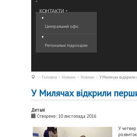
КОНТАКТИ
Центральний офіс
Регіональні підрозділи
Головна
Новини
Новини
У Милячах відкрили п
У Милячах відкрили перший
Деталі
Створено: 10 листопада 2016
У четвер
розвиток