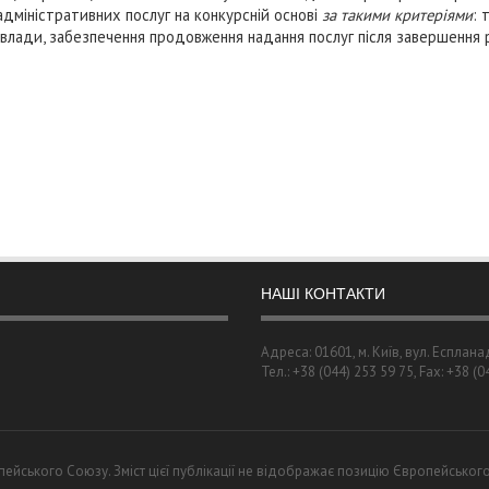
адміністративних послуг на конкурсній основі
за такими критеріями
: 
ї влади, забезпечення продовження надання послуг після завершення
НАШІ КОНТАКТИ
Адреса: 01601, м. Київ, вул. Есплана
Тел.: +38 (044) 253 59 75, Fax: +38 (
ейського Союзу. Зміст цієї публікації не відображає позицію Європейськог