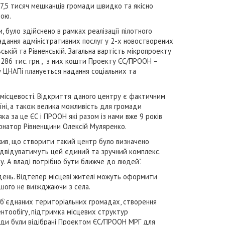
7,5 тисяч мешканців громади швидко та якісно
мою.
, було здійснено в рамках реалізації пілотного
дання адміністративних послуг у 2-х новостворених
ькій та Рівненській. Загальна вартість мікропроекту
 286 тис. грн., з них кошти Проекту ЄС/ПРООН –
му ЦНАПі планується надання соціальних та
 місцевості. Відкриття даного центру є фактичним
ні, а також велика можливість для громади
ка за це ЄС і ПРООН які разом із нами вже 9 років
ернатор Рівненщини Олексій Муляренко.
жив, що створити такий центр було визначено
ідвідуватимуть цей єдиний та зручний комплекс.
у. А владі потрібно бути ближче до людей".
день. Відтепер місцеві жителі можуть оформити
шого не виїжджаючи з села.
об’єднаних територіальних громадах, створення
нтообігу, підтримка місцевих структур
мади були відібрані Проектом ЄС/ПРООН МРГ для