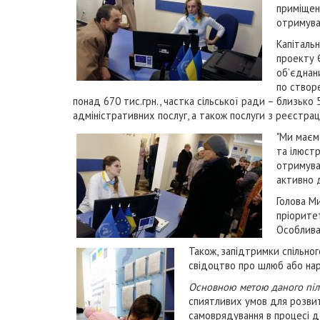
приміщен
отримува
Капітальн
проекту 
об’єднан
по створ
понад 670 тис.грн., частка сільської ради – близько 
адміністративних послуг, а також послуги з реєстрац
"Ми маєм
та ілюст
отримуват
активно 
Голова М
пріорите
Особлива 
Також, запідтримки спільно
свідоцтво про шлюб або на
Основною метою даного піл
спиятливих умов для розвит
самоврядування в процесі д