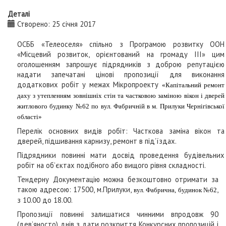
Деталі
Створено: 25 січня 2017
ОСББ «Телеоселя»
спільно з
Програмою розвитку
ООН
«Мiсцевий розвиток, орiєнтований на громаду ІІІ»
цим
оголошенням запрошує
підрядників з доброю репутацією
надати запечатані цінові пропозиції для виконання
додаткових робіт у межах Мікропроекту
«Капітальний ремонт
даху з утепленням зовнішніх стін та частковою заміною вікон і дверей
житлового будинку №62 по вул. Фабричній в м. Прилуки Чернігівської
області»
Перелік основних видів робіт: Часткова заміна вікон та
дверей, підшивання карнизу, ремонт в під’їздах.
Підрядники повинні мати досвід проведення будівельних
робіт на об’єктах подібного або вищого рівня складності.
Тендерну Документацію можна безкоштовно отримати за
такою адресою: 17500, м.Прилуки,
,
вул. Фабрична, будинок №62
з 10.00 до 18.00.
Пропозиції повинні залишатися чинними впродовж 90
(дев’яносто) днів з дати розкриття Конкурсних пропозицій і