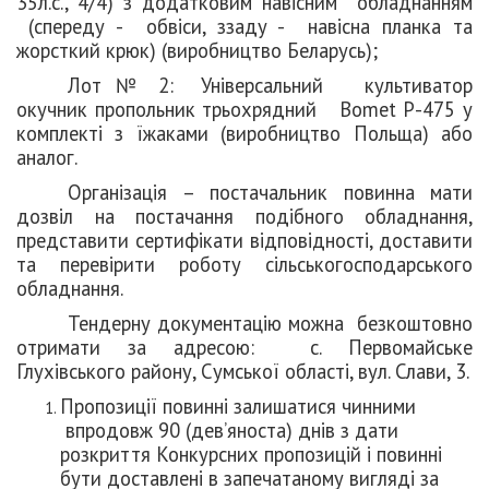
35л.с., 4/4) з додатковим навісним обладнанням
(спереду - обвіси, ззаду - навісна планка та
жорсткий крюк)
(виробництво Беларусь);
Лот № 2: Універсальний культиватор
окучник пропольник трьохрядний Bomet P-475 у
комплекті з їжаками (виробництво Польща) або
аналог.
Організація – постачальник повинна мати
дозвіл на постачання подібного обладнання,
представити сертифікати відповідності, доставити
та перевірити роботу сільськогосподарського
обладнання.
Тендерну документацію можна безкоштовно
отримати за адресою: с. Первомайське
Глухівського району, Сумської області, вул. Слави, 3.
Пропозиції повинні залишатися чинними
впродовж 90 (дев’яноста) днів з дати
розкриття Конкурсних пропозицій і повинні
бути доставлені в запечатаному вигляді за