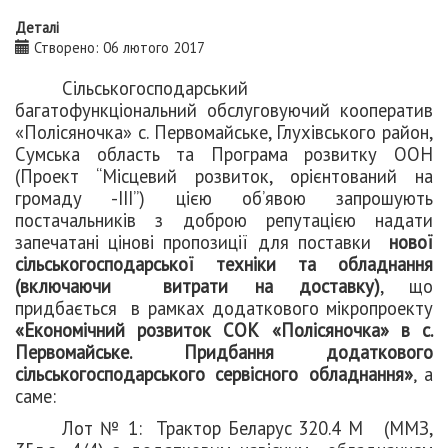
Деталі
Створено: 06 лютого 2017
Сільськогосподарський
багатофункціональний обслуговуючий кооператив
«Полісяночка» с. Первомайське, Глухівського район,
Сумська область та Програма розвитку ООН
(Проект “Місцевий розвиток, орієнтований на
громаду -ІІІ”) цією об’явою запрошують
постачальників з доброю репутацією надати
запечатані цінові пропозиції для поставки
нової
сільськогосподарської техніки та обладнання
(включаючи витрати на доставку)
, що
придбається в рамках додаткового мікропроекту
«Економічний розвиток СОК «Полісяночка» в с.
Первомайське. Придбання додаткового
сільськогосподарського сервісного обладнання»
а
,
саме:
Лот № 1: Трактор Беларус 320.4 М (ММЗ,