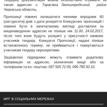
Тендерну Документацію можна безкоштовно отримати за
такою адресою:
с. Тарасівка Звенигородський район
Черкаська область.
Пропозиції повинні залишатися чинними впродовж 60
(шістдесяти) днів з дати розкриття Конкурсних пропозицій і
повинні бути в запечатаному вигляді доставлені за
вищенаведеною адресою не пізніше ніж
11.00, 24.02.2017
,
після чого вони будуть розкриті у присутності наявних
учасників тендеру
.
Конкурсні Пропозиції, надані пізніше
встановленого терміну, не приймаються і повертаються
учасникам тендеру нерозкритими.
Зацікавлені підрядники можуть отримати додаткову
інформацію за адресою, зазначеною вище або за
телефоном та ел. поштою:
097 565 72 09, 096 785 50 10.
МРГ В СОЦІАЛЬНИХ МЕРЕЖАХ