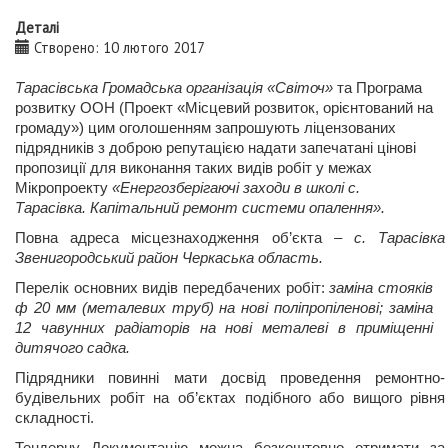
Деталі
Створено: 10 лютого 2017
Тарасівська Громадська організація «Світоч»
та Програма
розвитку ООН (Проект «Місцевий розвиток, орієнтований на
громаду») цим оголошенням запрошують ліцензованих
підрядників з доброю репутацією надати запечатані цінові
пропозиції для виконання таких видів робіт у межах
Мікропроекту
«Енергозберігаючі заходи в школі с.
Тарасівка. Капітальний ремонт системи опалення».
Повна адреса місцезнаходження об’єкта –
с. Тарасівка
Звенигородський район Черкаська область.
Перелік основних видів передбачених робіт:
заміна стояків
ф 20 мм (металевих труб) на нові поліпропіленові; заміна
12 чавунних радіаторів на нові металеві в приміщенні
дитячого садка.
Підрядники повинні мати досвід проведення ремонтно-
будівельних робіт на об’єктах подібного або вищого рівня
складності.