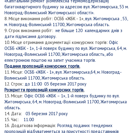
«Капітальний ремонт (комплексна термомодернізація)
багатоквартирного будинку за адресою вул. Житомирська, 53 м.
Новоград-Волинський Житомирської області».
8. Місце виконання робіт: ОСББ «ЖБК - 1»,
вул. Житомирська , 53,
м. Новоград-Волинський 11700, Житомирська область.
9. Строк виконання робіт:
не більше 120 календарних днів з
дати підписання договору.
10. Місце отримання документації конкурсних торгів:
Офіс
ОСББ «ЖБК - 1», 1-й поверх будинку по вул. Житомирська, 64, м.
Новоград-Волинський 11700, Житомирська область, або
електронною поштою на запит учасника торгів.
Подання пропозицій конкурсних торгів.
11. Місце:
ОСББ «ЖБК - 1», вул. Житомирська,64, м. Новоград-
Волинський 11700, Житомирська область.
12. Строк:
до 11:00 03 березня 2017 року
Розкриття пропозицій конкурсних торгів.
13. Місце:
Офіс ОСББ «ЖБК – 1», 1-й поверх будинку по вул.
Житомирська, 64, м. Новоград-Волинський 11700, Житомирська
область.
14. Дата:
03 березня 2017 року
15. Час:
11.00
16. Додаткова інформація:
Розгляд поданих тендерних
пропозицій відбуватиметься за присутності представників