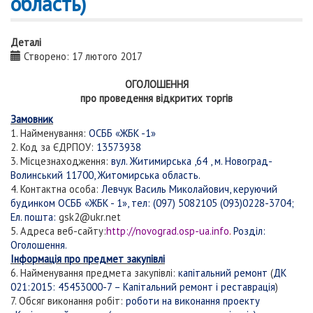
область)
Деталі
Створено: 17 лютого 2017
ОГОЛОШЕННЯ
про проведення відкритих торгів
Замовник
1. Найменування:
ОСББ «ЖБК -1»
2. Код за ЄДРПОУ:
13573938
3. Місцезнаходження:
вул. Житимирська ,64 , м. Новоград-
Волинський 11700, Житомирська область.
4. Контактна особа:
Левчук Василь Миколайович, керуючий
будинком ОСББ «ЖБК - 1», тел: (097) 5082105 (093)0228-3704;
Ел. пошта:
gsk
2@ukr
.net
5. Адреса веб-сайту:
http://novograd.osp-ua.info
.
Розділ:
Оголошення.
Інформація про предмет закупівлі
6. Найменування предмета закупівлі:
капітальний ремонт
(
ДК
021:2015: 45453000-7 – Капітальний ремонт і реставрація
)
7. Обсяг виконання робіт:
роботи на виконання проекту