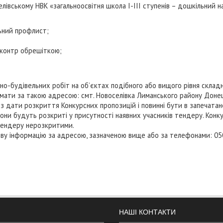
селівському НВК «загальноосвітня школа І-ІІІ ступенів – дошкільний 
ьний профлист;
з контр обрешіткою;
о-будівельних робіт на об’єктах подібного або вищого рівня складн
и за такою адресою: смт. Новоселівка Лиманського району Донецької
з дати розкриття Конкурсних пропозицій і повинні бути в запечат
о вони будуть розкриті у присутності наявних учасників тендеру. Конк
 тендеру нерозкритими.
ву інформацію за адресою, зазначеною вище або за телефонами: 05
НАШІ КОНТАКТИ