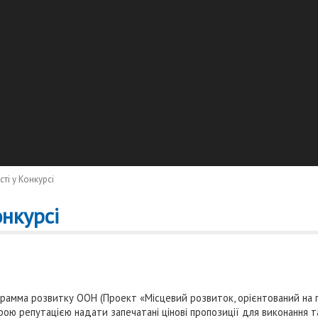
ті у Конкурсі
нкурсі
ограмма розвитку ООН (Проект «Місцевий розвиток, орієнтований н
ою репутацією надати запечатані цінові пропозиції для виконання т