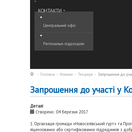
КОНТАКТИ
Центральний офіс
Регіональні підрозділи
Головна
Новини
Тендери
Запрошення до учас
Запрошення до участі у Ко
Деталі
Створено: 04 березня 2017
1. Органзація громади «Новоселівський гурт» та Пр
ліцензованих або сертифікованих підрядників з добр