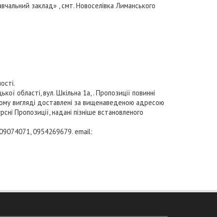
навчальний заклад» , смт. Новоселівка Лиманського
ості.
 області, вул. Шкільна 1а, . Пропозиції повинні
аному вигляді доставлені за вищенаведеною адресою
урсні Пропозиції, надані пізніше встановленого
09074071, 0954269679. email: