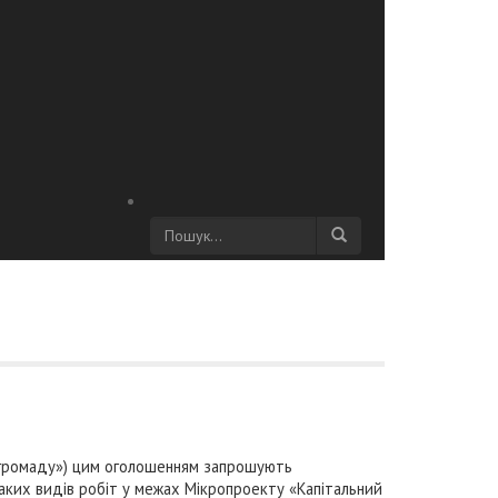
а громаду») цим оголошенням запрошують
аких видів робіт у межах Мікропроекту «Капітальний