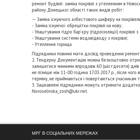
ремонт будівлі: заміна покрівлі з утепленням в Ново
району Донецької області таких видів робіт:
— Заміна існуючого азбестового шиферу на покрівел
- Заміна існуючої обрешітки покрівлі на нову;
- Улаштування гідро бар'єру (гідроізоляції) покрівлі 
- Улаштування системи водовідводу з покрівлі;
- Утеплення горища.
Підрядники повинні мати досвід проведення ремонтн
2. Тендерну Документацію можна безкоштовно отримат
залишатися чинними впродовж 60 (шістдесяти) днів 
не пізніше ніж 11-00 година 17.03.2017 р., після чог
терміну, не приймаються і повертаються учасникам
3. Зацікавлені підрядники можуть отримати додатко
Novoselivska_zosh@ukr.net
.
МРГ В СОЦІАЛЬНИХ МЕРЕЖАХ