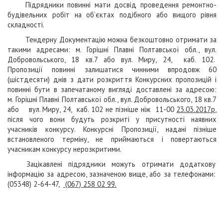
Підрядники повинні мати досвід проведення ремонтно-
будівельних робіт на об’єктах подібного або вищого рівня
складності.
Тендерну Документацію можна безкоштовно отримати за
такими адресами: м. Горішні Плавні Полтавської обл., вул.
Добровольського, 18 кв.7 або вул. Миру, 24, каб. 102.
Пропозиції повинні залишатися чинними впродовж 60
(шістдесяти) днів з дати розкриття Конкурсних пропозицій і
повинні бути в запечатаному вигляді доставлені за адресою:
м. Горішні Плавні Полтавської обл., вул. Добровольського, 18 кв.7
або вул. Миру, 24, каб. 102 не пізніше ніж
11-00
23.03.2017р
,
після чого вони будуть розкриті у присутності наявних
учасників конкурсу. Конкурсні Пропозиції, надані пізніше
встановленого терміну, не приймаються і повертаються
учасникам конкурсу нерозкритими.
Зацікавлені підрядники можуть отримати додаткову
інформацію за адресою, зазначеною вище, або за телефонами:
(05348) 2-64-47,
(067) 258 02 99.