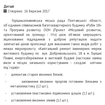
Деталі
Створено: 16 березня 2017
Горішньоплавнівська міська рада Полтавської області,
об`єднання співвласників багатоквартирного будинку «Рубін 18»
та Програма розвитку ООН (Проект «Місцевий розвиток,
орієнтований на громаду - ІІІ») цією об’явою запрошують
ліцензованих підрядників з доброю репутацією надати
запечатані цінові пропозиції для виконання таких видів робіт у
межах мікропроекту:
«
Капітальний ремонт інженерних мереж
житлового будинку по вул. Добровольського, 18 в м. Горішні
Плавні,
енергозбереження в житловій будівлі (часткова заміна
вікон в місцях загального користування - сходові клітини
під`їздів)»
:
-
демонтаж старих віконних блоків;
-
заповнення вiконних прорiзiв готовими блоками з
металопластику (12 шт.);
-
установлення пластикових пiдвiконних дошок (12 шт.);
-
установлення віконних зливів (12 шт.).