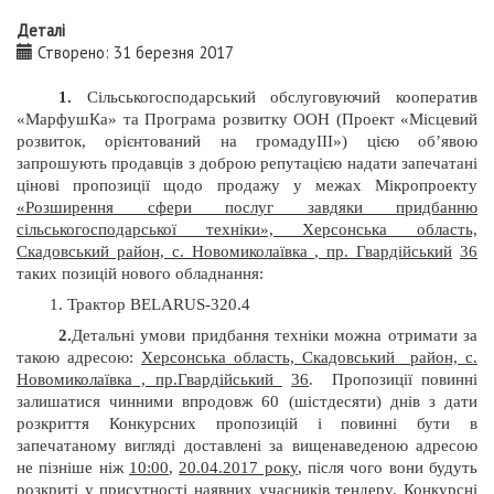
Деталі
Створено: 31 березня 2017
1.
Сільськогосподарський обслуговуючий кооператив
«МарфушКа» та Програма розвитку ООН (Проект «Місцевий
розвиток, орієнтований на громадуІІІ») цією об’явою
запрошують продавців з доброю репутацією надати запечатані
цінові пропозиції щодо продажу у межах Мікропроекту
«Розширення сфери послуг завдяки придбанню
сільськогосподарської техніки», Херсонська область,
Скадовський район, с. Новомиколаївка , пр. Гвардійський
36
таких позицій нового обладнання:
1.
Трактор BELARUS-320.4
2.
Детальні умови придбання техніки можна отримати за
такою адресою:
Херсонська обла
сть, Скадовський район, с.
Новомиколаївка , пр.Гвардійський
36
. Пропозиції повинні
залишатися чинними впродовж 60 (шістдесяти) днів з дати
розкриття Конкурсних пропозицій і повинні бути в
запечатаному вигляді доставлені за вищенаведеною адресою
не пізніше ніж
10:00
,
20.04.2017 року
, після чого вони будуть
розкриті у присутності наявних учасників тендеру. Конкурсні