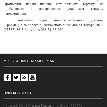
Пропозиції, надані пізніше встановленого терміну, не
приймаються і повертаються учасникам тендеру
нерозкритими.
3
.Зацікавлені продавці можуть отримати додаткову
інформацію за адресою, зазначеною вище або за телефонами:
(05537) 36-5-24, моб.т. 066-51-33-069.
МРГ В СОЦІАЛЬНИХ МЕРЕЖАХ
НАШІ КОНТАКТИ
Адреса: 01601, м. Київ, вул. Еспланадна, 20, офіс 704-708