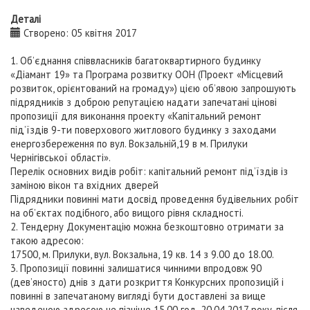
Деталі
Створено: 05 квітня 2017
1. Об’єднання співвласників багатоквартирного будинку
«Діамант 19» та Програма розвитку ООН (Проект «Місцевий
розвиток, орієнтований на громаду») цією об’явою запрошують
підрядників з доброю репутацією надати запечатані цінові
пропозиції для виконання проекту «Капітальний ремонт
під’їздів 9-ти поверхового житлового будинку з заходами
енергозбереження по вул. Вокзальній,19 в м. Прилуки
Чернігівської області».
Перелік основних видів робіт: капітальний ремонт під’їздів із
заміною вікон та вхідних дверей
Підрядники повинні мати досвід проведення будівельних робіт
на об’єктах подібного, або вищого рівня складності.
2. Тендерну Документацію можна безкоштовно отримати за
такою адресою:
17500, м. Прилуки, вул. Вокзальна, 19 кв. 14 з 9.00 до 18.00.
3. Пропозиції повинні залишатися чинними впродовж 90
(дев’яносто) днів з дати розкриття Конкурсних пропозицій і
повинні в запечатаному вигляді бути доставлені за вище
наведеною адресою не пізніше 15.00 год. 20.04.2017 року, після