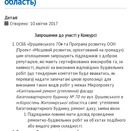
область)
Деталі
Створено: 10 квітня 2017
Запрошення до участі у Конкурсі
ОСББ «Грушевського 70
»
та Програма розвитку ООН
(Проект «Місцевий розвиток, орієнтований на громаду»)
цим оголошенням запрошують підрядників з доброю
репутацією, які мають сертифікованих виконробів та, за
наявності, ліцензії на виконання відповідних будівельних
робіт (що тендерним комітетом буде вважатись, як
перевага) надати запечатані цінові пропозиції для
виконання таких видів робіт у межах Мікропроекту
«Капітальний ремонт (утеплення) фасаду
багатоквартирного будинку № 70 по вул. Грушевського в
м.Коростень Житомирської області»,
а саме: утеплення
багатоквартирного будинку, ремонт даху, заміна вікон.
Підрядники повинні мати досвід проведення
ремонтно-будівельних робіт на об’єктах подібного
або вищого рівня складності.