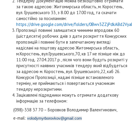
Тендерну Документацію можна безкоштовно отримати
за такою адресою: Житомирська область, м. Коростень,
вул. Грушевського 33, з 8.00 до 17.00 год, та скачати
самостійно за посиланням:
https://drive.google.com/drive/folders/0Bwv3ZZjPdkABd2Vy
Пропозиції повинні залишатися чинними впродовж 60
(шістдесяти) робочих днів з дати розкриття Конкурсних
пропозицій і повинні бути в запечатаному вигляді
надіслані на поштову адресою Житомирська область,
м.Коростень, вул.Грушевського,70, кв 17 не пізніше ніж до
11:00 год. 27.04.2017 р., після чого вони будуть розкриті у
присутності наявних учасників тендеру який відбудеться
за адресою м. Коростень, вул. Грушевського,22, каб 26.
Конкурсні Пропозиції, надані пізніше встановленого
терміну, не приймаються і повертаються учасникам
тендеру нерозкритими.
Зацікавлені підрядники можуть отримати додаткову
інформацію за телефоном:
(098)-338 37 70 – Боровков Володимир Валентинович,
e-mail:
volodymyrborovkov@gmail.com