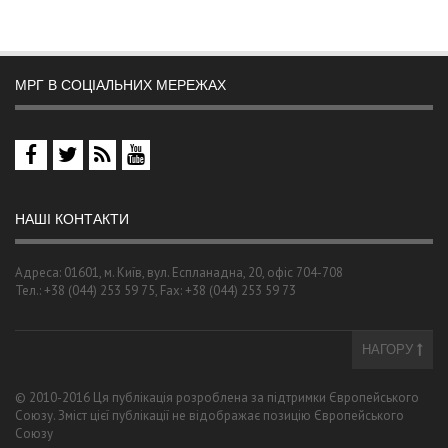
МРГ В СОЦІАЛЬНИХ МЕРЕЖАХ
НАШІ КОНТАКТИ
Адреса: 01601, м. Київ, вул. Еспланадна, 20, офіс 704-708
Тел.: +38 (044) 253 59 75, Fax: +38 (044) 253 59 73
НАГОРУ
© 2010-2016 Ця публікація розроблена за підтримки Європейського
Союзу. Зміст цієї публікації не відображає позицію Європейського
Союзу