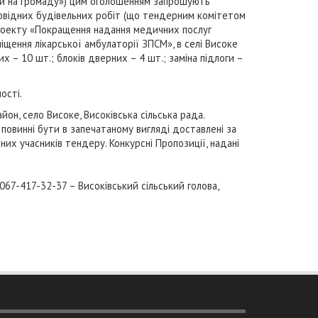
ий на громаду») цим оголошенням запрошують
дповідних будівельних робіт (що тендерним комітетом
опроекту «Покращення надання медичних послуг
ення лікарської амбулаторії ЗПСМ», в селі Високе
 – 10 шт.; блоків дверних – 4 шт.; заміна підлоги –
ості.
, село Високе, Високівська сільська рада.
повинні бути в запечатаному вигляді доставлені за
них учасників тендеру. Конкурсні Пропозиції, надані
7-417-32-37 – Високівський сільський голова,