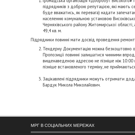
Громадська організація «Добробут Високого
»
т
підрядників з доброю репутацією, які мають се
буде вважатись, як перевага) надати запечата
населенню комунальною установою Високівсько
Черняхівського району Житомирської області, а
49,4 кв. м.
Підрядники повинні мати досвід проведення ремонтн
Тендерну Документацію можна безкоштовно отр
Пропозиції повинні залишатися чинними впродо
вищенаведеною адресою не пізніше ніж 10:00 го
пізніше встановленого терміну, не приймають
Зацікавлені підрядники можуть отримати дода
Бардук Микола Миколайович.
МРГ В СОЦІАЛЬНИХ МЕРЕЖАХ