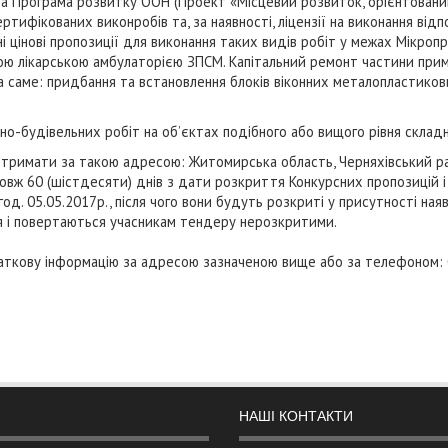
а Програма розвитку ООН (Проект «Місцевий розвиток, орієнтован
ртифікованих виконробів та, за наявності, ліцензії на виконання ві
ні цінові пропозиції для виконання таких видів робіт у межах Мікр
ю лікарською амбулаторією ЗПСМ. Капітальний ремонт частини приміщ
 саме: придбання та встановлення блоків віконних металопластикових
о-будівельних робіт на об’єктах подібного або вищого рівня складн
имати за такою адресою: Житомирська область, Черняхівський район
вж 60 (шістдесяти) днів з дати розкриття Конкурсних пропозицій і 
д. 05.05.2017р., після чого вони будуть розкриті у присутності наяв
ся і повертаються учасникам тендеру нерозкритими.
ткову інформацію за адресою зазначеною вище або за телефоном: 06
НАШІ КОНТАКТИ