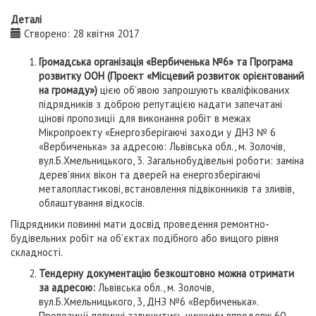
Деталі
Створено: 28 квітня 2017
Громадська організація «Вербиченька №6» та Програма
розвитку ООН (Проект «Місцевий розвиток орієнтований
на громаду»)
цією об’явою запрошують кваліфікованих
підрядників з доброю репутацією надати запечатані
цінові пропозиції для виконання робіт в межах
Мікропроекту «Енергозберігаючі заходи у ДНЗ № 6
«Вербиченька» за адресою: Львівська обл., м. Золочів,
вул.Б.Хмельницького, 3. Загальнобудівельні роботи: заміна
дерев’яних вікон та дверей на енергозберігаючі
металопластикові, встановлення підвіконників та зливів,
облаштування відкосів.
Підрядники повинні мати досвід проведення ремонтно-
будівельних робіт на об’єктах подібного або вищого рівня
складності.
Тендерну документацію безкоштовно можна отримати
за адресою:
Львівська обл., м. Золочів,
вул.Б.Хмельницького, 3, ДНЗ №6 «Вербиченька».
Пропозиції повинні залишитись чинними впродовж 60