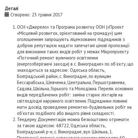
Деталі
Створено: 23 травня 2017
ОСН «Джерело» та Програма розвитку ООН («Проект
«Місцевий розвиток, орієнтований на громаду») цим
оголошенням запрошують ліцензованих підрядників з
доброю репутацією надати запечатані цінові пропозиції
для виконання таких видів робіт у межах Мікропроекту
«Поточний ремонт вуличного освітлення
(енергозберігаючі заходи) в с. Виноградне» по об’єкту, що
знаходиться за адресою: Одеська область,
Болградський район, с. Виноградне, по вулицям
Бессарабська, Шевченка, Центральна, Першотравнева,
Садова, Шкільна, Горького та Молодіжна. Перелік основних
видів передбачених робіт: заміна старих ліхтарів на
світлодіодні наружного освітлення. Підрядники повинні
мати досвід проведення ремонтно-будівельних робіт на
об'єктах подібного або вищого рівня складності.
Тендерну Документацію можна безкоштовно отримати
за такою адресою: 68722, Одеська область,
Болградський р-н, с. Виноградне, вул. Шкільна, 1.
Пропозиції повинні залишатися чинними впродовж 60