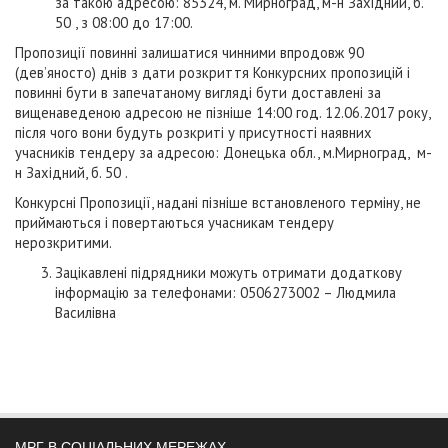
за такою адресою: 85324, м. Мирноград, м-н Західний, б.
50 , з 08:00 до 17:00.
Пропозиції повинні залишатися чинними впродовж 90
(дев’яносто) днів з дати розкриття Конкурсних пропозицій і
повинні бути в запечатаному вигляді бути доставлені за
вищенаведеною адресою не пізніше 14:00 год. 12.06.2017 року,
після чого вони будуть розкриті у присутності наявних
учасників тендеру за адресою: Донецька обл., м.Мирноград, м-
н Західний, б. 50 .
Конкурсні Пропозиції, надані пізніше встановленого терміну, не
приймаються і повертаються учасникам тендеру
нерозкритими.
Зацікавлені підрядники можуть отримати додаткову
інформацію за телефонами: 0506273002 – Людмила
Василівна
МРГ В СОЦІАЛЬНИХ МЕРЕЖАХ