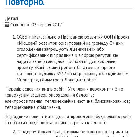
Повторно.
Деталі
Створено: 02 червня 2017
ОСББ «Ніка», спільно з Програмою розвитку ООН (Проект
«Місцевий розвиток орієнтований на громаду-3» цим
оголошенням запрошують ліцензованих або
сертифікованих підрядників з доброю репутацією
надати запечатані цінові пропозиції для виконання
проекту «Капітальний ремонт багатоквартирного
житлового будинку №32 по мікрорайону «Західний» в м.
Мирноград (Димитров) Донецької обл.»
Перелік основних видів робіт: Утеплення перекриття 5-го
поверху; вікна; двері; опорядження балконів;
електроосвітлення; тепломеханічна частина; блискавкозахист;
тепломеханічне обладнання.
Підрядники повинні мати досвід проведення будівельних робіт
на об’єктах подібного, або вищого рівня складності.
Тендерну Документацію можна безкоштовно отримати