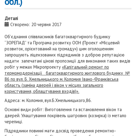
обл.)
Деталі
Створено: 20 червня 2017
Об'єднання співвласників багатоквартирного будинку
“ЗОРЕПАД” та Програма розвитку ООН (Проект «Місцевий
розвиток, орієнтований на громаду») цим оголошенням
запрошують ліцензованих підрядників з доброю репутацією
надати запечатані цінові пропозиції для виконання таких видів
робіт у межах Мікропроекту
«
Капітальний ремонт по
термомодернізації багатоквартирного житлового будинку №
86 по вул. Б. Хмельницького м. Коломия Івано-Франківська
область
(
заміна дверей і вікон у місцях загального
користування, облаштування входів)
».
Адреса: м. Коломия, вул.Б.Хмельницького,86.
Основні види робіт: Виготовлення та встановлення вікон та
дверей. Улаштування покрівель шатрових (козирка) із метало
черепиці.
Підрядники повинні мати досвід проведення ремонтно-