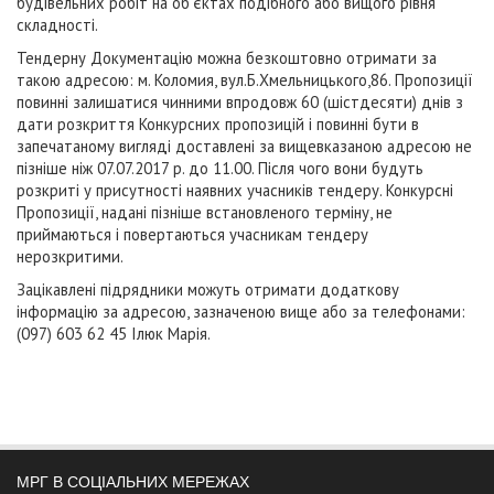
будівельних робіт на об’єктах подібного або вищого рівня
складності.
Тендерну Документацію можна безкоштовно отримати за
такою адресою: м. Коломия, вул.Б.Хмельницького,86. Пропозиції
повинні залишатися чинними впродовж 60 (шістдесяти) днів з
дати розкриття Конкурсних пропозицій і повинні бути в
запечатаному вигляді доставлені за вищевказаною адресою не
пізніше ніж 07.07.2017 р. до 11.00. Після чого вони будуть
розкриті у присутності наявних учасників тендеру. Конкурсні
Пропозиції, надані пізніше встановленого терміну, не
приймаються і повертаються учасникам тендеру
нерозкритими.
Зацікавлені підрядники можуть отримати додаткову
інформацію за адресою, зазначеною вище або за телефонами:
(097) 603 62 45 Ілюк Марія.
МРГ В СОЦІАЛЬНИХ МЕРЕЖАХ