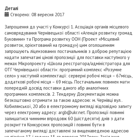
Деталі
Створено: 08 вересня 2017
Запрошення до участі у Конкурсі 1. Асоціація органів місцевого
самоврядування Чернівецької області «Агенція розвитку громад
Буковини» та Програма розвитку ООН (Проект «Місцевий
розвиток, орієнтований на громаду») цим оголошенням
запрошують ліцензованих постачальників з доброю репутацією
надати запечатані цінові пропозиції для поставки наступного у
межах Мікропроекту «Школа реєстратора/адміністратора для
ОТГ Чернівецької області»: програмний комплекс «Розумне
село» у наступній комплектації: серверні робочі місця – 67місць,
додаткові робочі місця – 69 місць. Постачальник повинен мати
попередній досвід поставки даного абр аналогічних
програмних комплексів. 2. Тендерну Документацію можна
безкоштовно отримати за такою адресою: м. Чернівці вул..
Кобилянської, 20 або в електронному вигляді відповідно запиту
через електронну адресу:
argb@ukr.net
. Пропозиції повинні
залишатися чинними впродовж 60 (шістдесяти) днів з дати
розкриття Конкурсних пропозицій і повинні бути в
запечатаному вигляді доставлені за вищенаведеною адресою
не пізніше 17-ї години 15-го вересня 2017року. Засідання