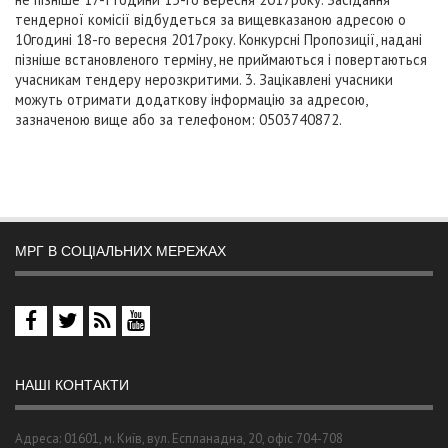
тендерної комісії відбудеться за вищевказаною адресою о
10годині 18-го вересня 2017року. Конкурсні Пропозиції, надані
пізніше встановленого терміну, не приймаються і повертаються
учасникам тендеру нерозкритими. 3. Зацікавлені учасники
можуть отримати додаткову інформацію за адресою,
зазначеною вище або за телефоном: 0503740872.
МРГ В СОЦІАЛЬНИХ МЕРЕЖАХ
НАШІ КОНТАКТИ
Адреса: 01601, м. Київ, вул. Еспланадна, 20, офіс 704-708