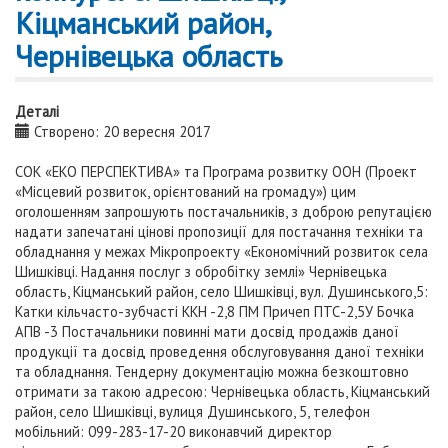
Кіцманський район,
Чернівецька область
Деталі
Створено: 20 вересня 2017
СОК «ЕКО ПЕРСПЕКТИВА» та Програма розвитку ООН (Проект
«Місцевий розвиток, орієнтований на громаду») цим
оголошенням запрошують постачальників, з доброю репутацією
надати запечатані цінові пропозиції для постачання техніки та
обладнання у межах Мікропроекту «Економічний розвиток села
Шишківці. Надання послуг з обробітку землі» Чернівецька
область, Кіцманський район, село Шишківці, вул. Душинського,5:
Катки кільчасто-зубчасті ККН -2,8 ПМ Причеп ПТС-2,5У Бочка
АПВ -3 Постачальники повинні мати досвід продажів даної
продукції та досвід проведення обслуговування даної техніки
та обладнання. Тендерну документацію можна безкоштовно
отримати за такою адресою: Чернівецька область, Кіцманський
район, село Шишківці, вулиця Душинського, 5, телефон
мобільний: 099-283-17-20 виконавчий директор