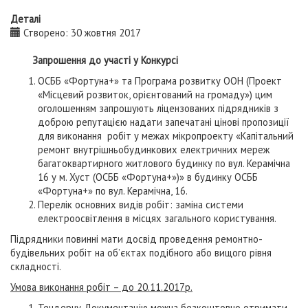
Деталі
Створено: 30 жовтня 2017
Запрошення до участі у Конкурсі
ОСББ «Фортуна+» та Програма розвитку ООН (Проект
«Місцевий розвиток, орієнтований на громаду») цим
оголошенням запрошують ліцензованих підрядників з
доброю репутацією надати запечатані цінові пропозиції
для виконання робіт у межах мікропроекту «Капітальний
ремонт внутрішньобудинкових електричних мереж
багатоквартирного житлового будинку по вул. Керамічна
16 у м. Хуст (ОСББ «Фортуна+»)» в будинку ОСББ
«Фортуна+» по вул. Керамічна, 16.
Перелік основних видів робіт: заміна системи
електроосвітлення в місцях загального користування.
Підрядники повинні мати досвід проведення ремонтно-
будівельних робіт на об’єктах подібного або вищого рівня
складності.
Умова виконання робіт – до 20.11.2017р.
Тендерну Документацію можна безкоштовно отримати