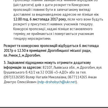
(шістдесяти) днів з дати розкриття Конкурсних
пропозицій і повинні бути в запечатаному вигляді
доставлені за вищенаведеною адресою не пізніше ніж
12.00 год. 6 листопада 2017 року,
після чого вони будуть
розкриті у присутності наявних учасників тендеру.
Конкурсні пропозиції, надані пізніше встановленого
терміну, не приймаються і повертаються учасникам
тендеру нерозкритими.
Розкриття конкурсних пропозицій відбудеться 6 листопада
2017р о 12.30 в приміщенні Дрогобицької міської ради,
пл..Ринок,1, м.Дрогобич.
3. Зацікавлені підрядники можуть отримати додаткову
інформацію за адресою:
82107, Львівська обл., м.Дрогобич, вул.
Грушевського б.42/2 кв.32 ОСББ «3-АДО» або за тел.
(097)3326585 Воляр Наталія Миколаївна, 0677114265 Ачкан
Дмитро Олексійович (
ndp-drohobych@ukr.net
).