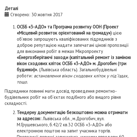
Деталі
Створено: 30 жовтня 2017
ОСББ «
3-
АДО» та Програма розвитку ООН (Проект
«Місцевий розвиток орієнтований на громаду»)
цією
об’явою запрошують кваліфікованих підрядників з
доброю репутацією надати запечатані цінові пропозиції
для виконання робіт в межах Мікропроекту
«Енергозберігаючі заходи (
капітальний ремонт із заміною
вікон сходових кліток ОСББ «3-АДО» м. Дрогобич (три
будинки)».
(Львівська область). Загальнобудівельні
роботи:
в
становлення вікон сходових кліток у під´їздах,
тощо.
Підрядники повинні мати досвід проведення ремонтно-
будівельних робіт на об’єктах подібного або вищого рівня
складності.
Тендерну документацію безкоштовно можна отримати
за адресою:
Львівська обл., м.Дрогобич, вул.
М.Грушевського, б.42/2 кв.32 ОСББ «3-АДО» або
електронною поштою на запит учасника торгів.
Пропозиції повинні залишитись чинними впродовж 60