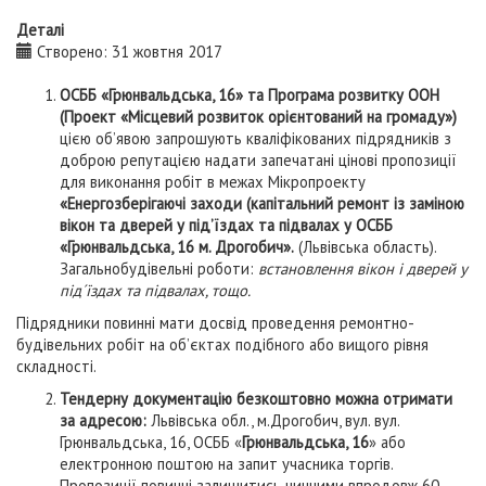
Деталі
Створено: 31 жовтня 2017
ОСББ «Грюнвальдська, 16» та Програма розвитку ООН
(Проект «Місцевий розвиток орієнтований на громаду»)
цією об’явою запрошують кваліфікованих підрядників з
доброю репутацією надати запечатані цінові пропозиції
для виконання робіт в межах Мікропроекту
«Енергозберігаючі заходи (
капітальний ремонт із заміною
вікон та дверей у під’їздах та підвалах у ОСББ
«Грюнвальдська, 16 м. Дрогобич».
(Львівська область).
Загальнобудівельні роботи:
в
становлення вікон і дверей у
під´їздах та підвалах,
тощо.
Підрядники повинні мати досвід проведення ремонтно-
будівельних робіт на об’єктах подібного або вищого рівня
складності.
Тендерну документацію безкоштовно можна отримати
за адресою:
Львівська обл., м.Дрогобич, вул. вул.
Грюнвальдська, 16, ОСББ «
Грюнвальдська, 16
» або
електронною поштою на запит учасника торгів.
Пропозиції повинні залишитись чинними впродовж 60