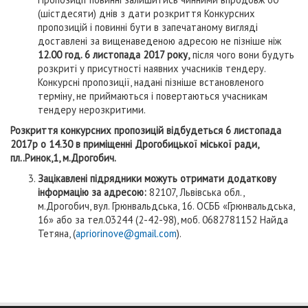
(шістдесяти) днів з дати розкриття Конкурсних
пропозицій і повинні бути в запечатаному вигляді
доставлені за вищенаведеною адресою не пізніше ніж
12.00 год. 6 листопада 2017 року,
після чого вони будуть
розкриті у присутності наявних учасників тендеру.
Конкурсні пропозиції, надані пізніше встановленого
терміну, не приймаються і повертаються учасникам
тендеру нерозкритими.
Розкриття конкурсних пропозицій відбудеться 6 листопада
2017р о 14.30 в приміщенні Дрогобицької міської ради,
пл..Ринок,1, м.Дрогобич.
Зацікавлені підрядники можуть отримати додаткову
інформацію за адресою:
82107, Львівська обл.,
м.Дрогобич, вул. Грюнвальдська, 16. ОСББ «Грюнвальдська,
16» або за тел.03244 (2-42-98), моб. 0682781152 Найда
Тетяна, (
apriorinove@gmail.com
).