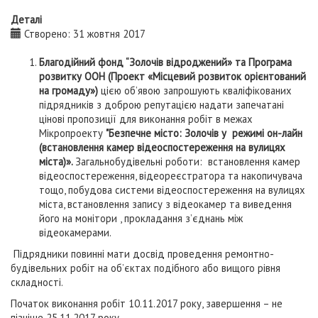
Деталі
Створено: 31 жовтня 2017
Благодійний фонд “Золочів відроджений»
та Програма
розвитку ООН (Проект «Місцевий розвиток орієнтований
на громаду»)
цією об’явою запрошують кваліфікованих
підрядників з доброю репутацією надати запечатані
цінові пропозиції для виконання робіт в межах
Мікропроекту
"Безпечне місто: Золочів у режимі он-лайн
(встановлення камер відеоспостереження на вулицях
міста)»
.
Загальнобудівельні роботи: встановлення камер
відеоспостереження, відеореєстратора та накопичувача
тощо, побудова системи відеоспостереження на вулицях
міста, встановлення запису з відеокамер та виведення
його на монітори , прокладання з’єднань між
відеокамерами.
Підрядники повинні мати досвід проведення ремонтно-
будівельних робіт на об’єктах подібного або вищого рівня
складності.
Початок виконання робіт 10.11.2017 року, завершення – не
пізніше 25.11.2017 року.