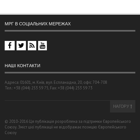
МРГ В СОЦІАЛЬНИХ МЕРЕЖАХ
НАШІ КОНТАКТИ
Адреса: 01601, м. Київ, вул. Еспланадна, 20, офіс 704-708
Тел.: +38 (044) 253 59 75, Fax: +38 (044) 253 59 73
НАГОРУ
© 2010-2016 Ця публікація розроблена за підтримки Європейського
Союзу. Зміст цієї публікації не відображає позицію Європейського
Союзу