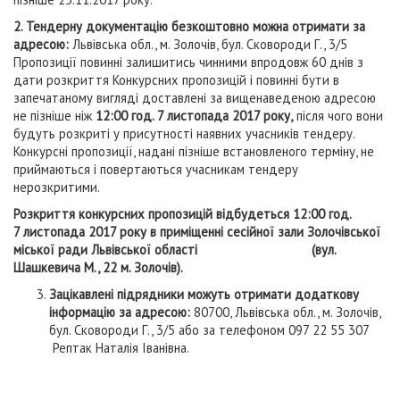
2. Тендерну документацію безкоштовно можна отримати за
адресою:
Львівська обл., м. Золочів, бул. Сковороди Г., 3/5
Пропозиції повинні залишитись чинними впродовж 60 днів з
дати розкриття Конкурсних пропозицій і повинні бути в
запечатаному вигляді доставлені за вищенаведеною адресою
не пізніше ніж
12
:00
год. 7
листопада 2017 року,
після чого вони
будуть розкриті у присутності наявних учасників тендеру.
Конкурсні пропозиції, надані пізніше встановленого терміну, не
приймаються і повертаються учасникам тендеру
нерозкритими.
Розкриття конкурсних пропозицій відбудеться 12
:0
0 год.
7
листопада 2017 року в приміщенні сесійної зали Золочівської
міської ради Львівської області (вул.
Шашкевича М., 22 м. Золочів)
.
Зацікавлені підрядники можуть отримати додаткову
інформацію за адресою:
80700, Львівська обл., м. Золочів,
бул. Сковороди Г., 3/5 або за телефоном 097 22 55 307
Рептак Наталія Іванівна.