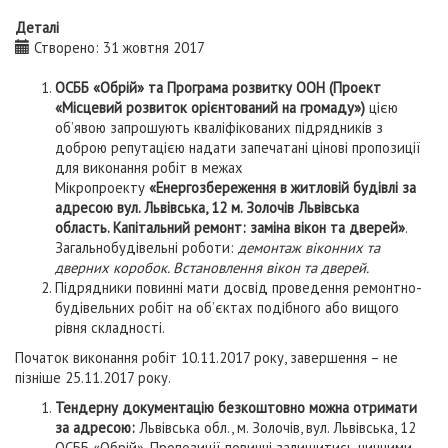
Деталі
Створено: 31 жовтня 2017
ОСББ «
Обрій
» та Програма розвитку ООН (Проект
«Місцевий розвиток орієнтований на громаду»)
цією
об’явою запрошують кваліфікованих підрядників з
доброю репутацією надати запечатані цінові пропозиції
для виконання робіт в межах
Мікропроекту
«Енергозбереження в житловій будівлі за
адресою вул. Львівська, 12 м. Золочів Львівська
область
. Капітальний ремонт: заміна вікон та дверей»
.
Загальнобудівельні роботи:
демонтаж віконних та
дверних коробок. Встановлення вікон та дверей.
Підрядники повинні мати досвід проведення ремонтно-
будівельних робіт на об’єктах подібного або вищого
рівня складності.
Початок виконання робіт 10.11.2017 року, завершення – не
пізніше 25.11.2017 року.
Тендерну документацію безкоштовно можна отримати
за адресою:
Львівська обл., м. Золочів, вул. Львівська, 12
ОСББ «Обрій». Пропозиції повинні залишитись чинними