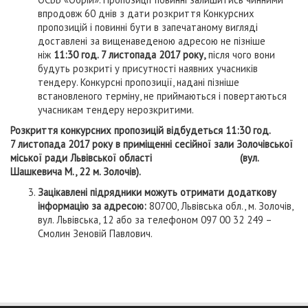
впродовж 60 днів з дати розкриття Конкурсних
пропозицій і повинні бути в запечатаному вигляді
доставлені за вищенаведеною адресою не пізніше
ніж
11
:30
год. 7
листопада 2017 року,
після чого вони
будуть розкриті у присутності наявних учасників
тендеру. Конкурсні пропозиції, надані пізніше
встановленого терміну, не приймаються і повертаються
учасникам тендеру нерозкритими.
Розкриття конкурсних пропозицій відбудеться 11
:3
0 год.
7
листопада 2017 року в приміщенні сесійної зали Золочівської
міської ради Львівської області (вул.
Шашкевича М., 22 м. Золочів)
.
Зацікавлені підрядники можуть отримати додаткову
інформацію за адресою:
80700, Львівська обл., м. Золочів,
вул. Львівська, 12 або за телефоном 097 00 32 249 –
Смолин Зеновій Павлович.