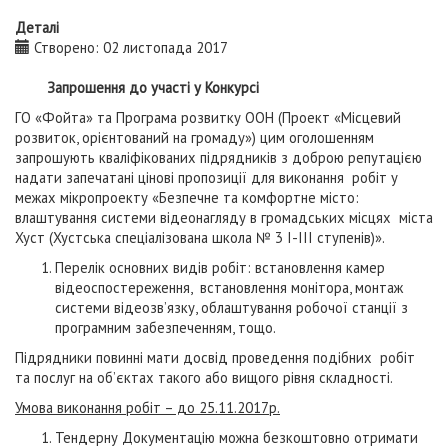
Деталі
Створено: 02 листопада 2017
Запрошення до участі у Конкурсі
ГО «Фойта» та Програма розвитку ООН (Проект «Місцевий
розвиток, орієнтований на громаду») цим оголошенням
запрошують кваліфікованих підрядників з доброю репутацією
надати запечатані цінові пропозиції для виконання робіт у
межах мікропроекту «Безпечне та комфортне місто:
влаштування системи відеонагляду в громадських місцях міста
Хуст (Хустська спеціалізована школа № 3 І-ІІІ ступенів)».
Перелік основних видів робіт: встановлення камер
відеоспостереження, встановлення монітора, монтаж
системи відеозв’язку, облаштування робочої станції з
програмним забезпеченням, тощо.
Підрядники повинні мати досвід проведення подібних робіт
та послуг на об’єктах такого або вищого рівня складності.
Умова виконання робіт – до 25.11.2017р.
Тендерну Документацію можна безкоштовно отримати