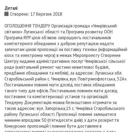
Деталі
Створено: 17 березня 2018
ОГОЛОШЕННЯ ТЕНДЕРУ Організація громади «Чмирівський
світанок» Луганської області та Програма розвитку ООН
Програма RPP цією об’явою запрошують постачальників
комп’ютерного обладнання з доброю репутацією надати
запечатані цінові пропозиції на поставку техніки (інформаційний
кіоск та електронна черга) в межах Мікропроекту Створення
Центру надання адміністративних послуг Чмирівської сільської
ради (капітальний ремонт частини нежитлової будівлі,
придбання обладнання та меблів), за адресою: Луганська обл.
Старобільський район с. Чмирівка, вул. Повітрянофлотська, 52А».
Постачальники повинні мати досвід поставок обладнання
такого типу для офісів. Постачальник повинен мати досвід
постачання та комп’ютеризації установ та організацій.
Тендерну Документацію можна безкоштовно отримати за
такою адресою: вул. Запорізька,15 с. Чмирівка Старобільського
району Луганської області. Пропозиції повинні залишатися
чинними впродовж 50 (п’ятидесяти днів) з дати розкриття
Конкурсних пропозицій і повинні бути доставлені в
запечатаному вигляді за вищенаведеною адресою з дати