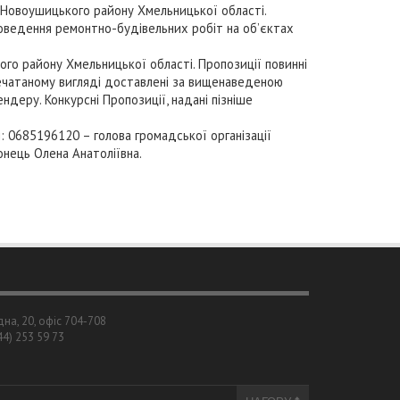
ків Новоушицького району Хмельницької області.
роведення ремонтно-будівельних робіт на об’єктах
о району Хмельницької області. Пропозиції повинні
печатаному вигляді доставлені за вищенаведеною
ендеру. Конкурсні Пропозиції, надані пізніше
0685196120 – голова громадської організації
нець Олена Анатоліївна.
дна, 20, офіс 704-708
044) 253 59 73