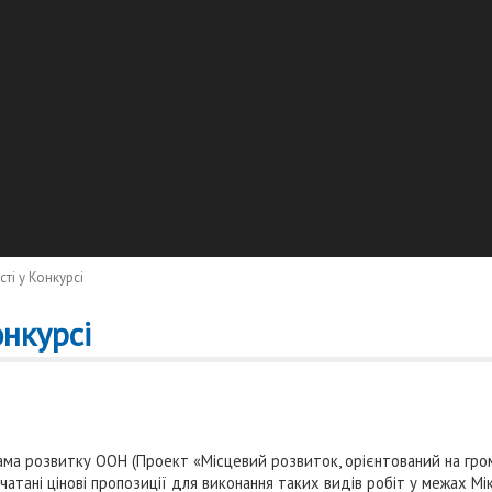
ті у Конкурсі
нкурсі
ама розвитку ООН (Проект «Місцевий розвиток, орієнтований на гр
атані цінові пропозиції для виконання таких видів робіт у межах Мі