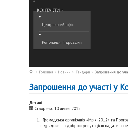
КОНТАКТИ
Центральний офіс
Регіональні підрозділи
Головна
Новини
Тендери
Запрошення до учас
Запрошення до участі у Ко
Деталі
Створено: 10 липня 2015
Громадська організація «Мрія-2012» та Прогр
підрядників з доброю репутацією надати запеч