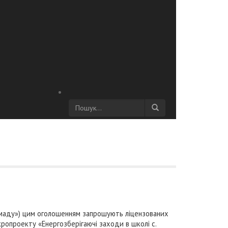
омаду») цим оголошенням запрошують ліцензованих
кропроекту «Енергозберігаючі заходи в школі с.