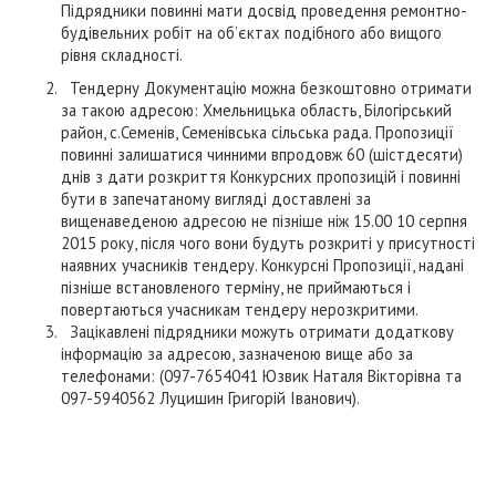
Підрядники повинні мати досвід проведення ремонтно-
будівельних робіт на об’єктах подібного або вищого
рівня складності.
Тендерну Документацію можна безкоштовно отримати
за такою адресою: Хмельницька область, Білогірський
район, с.Семенів, Семенівська сільська рада. Пропозиції
повинні залишатися чинними впродовж 60 (шістдесяти)
днів з дати розкриття Конкурсних пропозицій і повинні
бути в запечатаному вигляді доставлені за
вищенаведеною адресою не пізніше ніж 15.00 10 серпня
2015 року, після чого вони будуть розкриті у присутності
наявних учасників тендеру. Конкурсні Пропозиції, надані
пізніше встановленого терміну, не приймаються і
повертаються учасникам тендеру нерозкритими.
Зацікавлені підрядники можуть отримати додаткову
інформацію за адресою, зазначеною вище або за
телефонами: (097-7654041 Юзвик Наталя Вікторівна та
097-5940562 Луцишин Григорій Іванович).