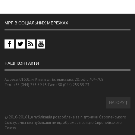
МРГ В СОЦІАЛЬНИХ МЕРЕЖАХ
НАШІ КОНТАКТИ
Адреса: 01601, м. Київ, вул. Еспланадна, 20, офіс 704-708
Тел.: +38 (044) 253 59 75, Fax: +38 (044) 253 59 73
НАГОРУ
© 2010-2016 Ця публікація розроблена за підтримки Європейського
Союзу. Зміст цієї публікації не відображає позицію Європейського
Союзу