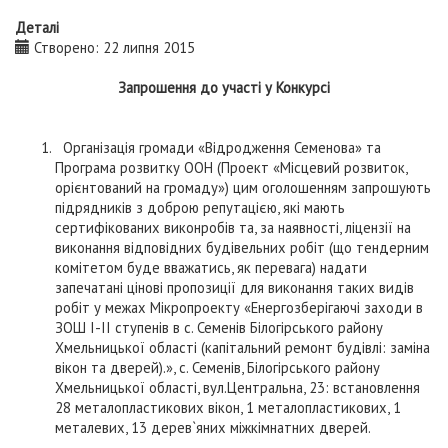
Деталі
Створено: 22 липня 2015
Запрошення до участі у Конкурсі
Організація громади «Відродження Семенова» та
Програма розвитку ООН (Проект «Місцевий розвиток,
орієнтований на громаду») цим оголошенням запрошують
підрядників з доброю репутацією, які мають
сертифікованих виконробів та, за наявності, ліцензії на
виконання відповідних будівельних робіт (що тендерним
комітетом буде вважатись, як перевага) надати
запечатані цінові пропозиції для виконання таких видів
робіт у межах Мікропроекту «Енергозберігаючі заходи в
ЗОШ І-ІІ ступенів в с. Семенів Білогірського району
Хмельницької області (капітальний ремонт будівлі: заміна
вікон та дверей).», с. Семенів, Білогірського району
Хмельницької області, вул.Центральна, 23: встановлення
28 металопластикових вікон, 1 металопластикових, 1
металевих, 13 дерев`яних міжкімнатних дверей.