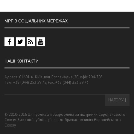
МРГ В СОЦІАЛЬНИХ МЕРЕЖАХ
НАШІ КОНТАКТИ
Адреса: 01601, м. Київ, вул. Еспланадна, 20, офіс 704-708
Тел.: +38 (044) 253 59 75, Fax: +38 (044) 253 59 73
НАГОРУ
© 2010-2016 Ця публікація розроблена за підтримки Європейського
Союзу. Зміст цієї публікації не відображає позицію Європейського
Союзу