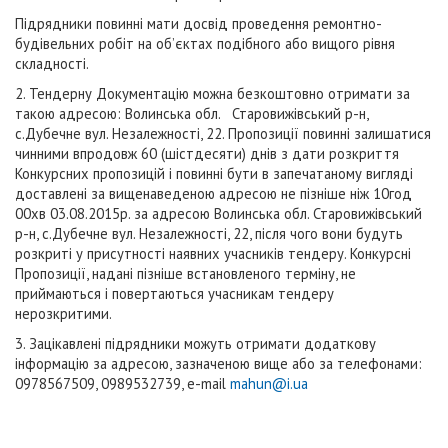
Підрядники повинні мати досвід проведення ремонтно-
будівельних робіт на об’єктах подібного або вищого рівня
складності.
2. Тендерну Документацію можна безкоштовно отримати за
такою адресою: Волинська обл. Старовижівський р-н,
с.Дубечне вул. Незалежності, 22. Пропозиції повинні залишатися
чинними впродовж 60 (шістдесяти) днів з дати розкриття
Конкурсних пропозицій і повинні бути в запечатаному вигляді
доставлені за вищенаведеною адресою не пізніше ніж 10год
00хв 03.08.2015р. за адресою Волинська обл. Старовижівський
р-н, с.Дубечне вул. Незалежності, 22, після чого вони будуть
розкриті у присутності наявних учасників тендеру. Конкурсні
Пропозиції, надані пізніше встановленого терміну, не
приймаються і повертаються учасникам тендеру
нерозкритими.
3. Зацікавлені підрядники можуть отримати додаткову
інформацію за адресою, зазначеною вище або за телефонами:
0978567509, 0989532739, e-mail
mahun@i.ua