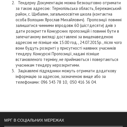
Тендерну Документацію можна безкоштовно отримати
за такою адресою: Тернопільська область, Бережанський
район, с. Щибалин, загальноосвітня школа (контактна
особа Волошин Ярослав Михайлович). Пропозиції повинні
залишатися чинними впродовж 60 (шістдесяти) днів з
дати розкриття Конкурсних пропозицій і повинні бути в
запечатаному вигляді доставлені за вищенаведеною
адресою не пізніше ніж 15.00 год., 24.07.2015р., після чого
вони будуть розкриті у присутності наявних учасників
тендеру. Конкурсні Пропозиції, надані пізніше
встановленого терміну, не приймаються і повертаються
учасникам тендеру нерозкритими.
Зацікавлені підрядники можуть отримати додаткову
інформацію за адресою, зазначеною вище або за
телефонами: 096 343 78 10, 050 416 36 04.
МРГ В СОЦІАЛЬНИХ МЕРЕЖАХ