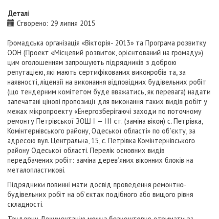
Деталі
Створено: 29 липня 2015
Громадська організація «Вікторія- 2013» та Програма розвитку
ООН (Проект «Місцевий розвиток, орієнтований на громаду»)
цим оголошенням запрошують підрядників з доброю
репутацією, які мають сертифікованих виконробів та, за
наявності, ліцензії на виконання відповідних будівельних робіт
(що тендерним комітетом буде вважатись, як перевага) надати
запечатані цінові пропозиції для виконання таких видів робіт у
межах мікропроекту «Енергозберігаючі заходи по поточному
ремонту Петрівської ЗОШ І — III ст. (заміна вікон) с. Петрівка,
Комінтернівського району, Одеської області» по об’єкту, за
адресою вул. Центральна, 15, с. Петрівка Комінтернівського
району Одеської області. Перелік основних видів
передбачених робіт: заміна дерев’яних віконних блоків на
металопластикові.
Підрядники повинні мати досвід проведення ремонтно-
будівельних робіт на об’єктах подібного або вищого рівня
складності.
Тендерну Документацію можна безкоштовно отримати за