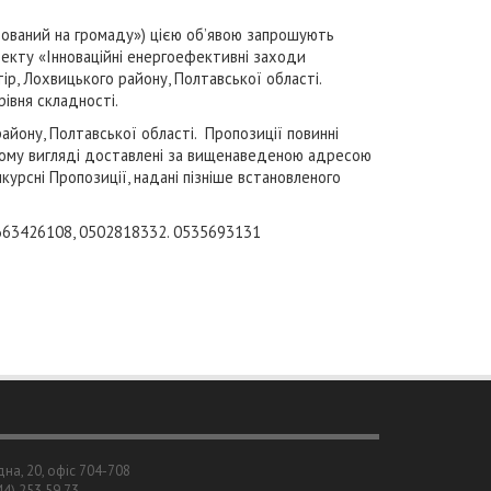
тований на громаду») цією об’явою запрошують
оекту «Інноваційні енергоефективні заходи
р, Лохвицького району, Полтавської області.
івня складності.
айону, Полтавської області. Пропозиції повинні
аному вигляді доставлені за вищенаведеною адресою
нкурсні Пропозиції, надані пізніше встановленого
0663426108, 0502818332. 0535693131
дна, 20, офіс 704-708
044) 253 59 73