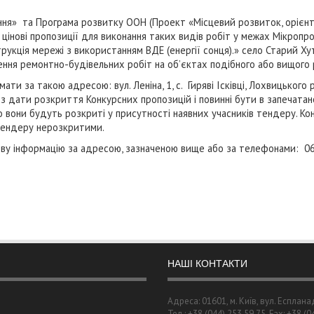
ення» та Програма розвитку ООН (Проект «Місцевий розвиток, орієн
цінові пропозиції для виконання таких видів робіт у межах Мікропр
ія мережі з використанням ВДЕ (енергії сонця).» село Старий Хуті
ння ремонтно-будівельних робіт на об’єктах подібного або вищого р
 за такою адресою: вул. Леніна, 1, с. Гиряві Ісківці, Лохвицького р
з дати розкриття Конкурсних пропозицій і повинні бути в запечат
го вони будуть розкриті у присутності наявних учасників тендеру. Ко
 тендеру нерозкритими.
ову інформацію за адресою, зазначеною вище або за телефонами: 
НАШІ КОНТАКТИ
Адреса: 01601, м. Київ, вул. Есплана
Тел.: +38 (044) 253 59 75, Fax: +38 (