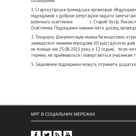
Оголошення
1. Старохутірська громадська організація «Відродж
підрядників з доброю репутацією надати запечатані 
вуличного освітлення с. Старий Хутір. Реконструкц
Освітлення. Підрядники повинні мати досвід проведе
2. Тендерну Документацію можна безкоштовно отримати
залишатися чинними впродовж 60 (шістдесяти) днів 
не пізніше ніж 25.08.2015 року о 12 годині, після чо
терміну, не приймаються і повертаються учасникам
3. Зацікавлені підрядники можуть отримати додатк
МРГ В СОЦІАЛЬНИХ МЕРЕЖАХ