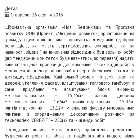
Деталі
Створено: 26 серпня 2015
1.Громадська організація «Нові Бедриківці» та Програма
розвитку ООН (Проект «Місцевий розвиток, орієнтований на
громаду») цим оголошенням запрошують підрядників з доброю
репутацією, які мають сертифікованих виконробів та, за
наявності, ліцензії на виконання відповідних будівельних робіт
(що тендерним комітетом буде вважатись, як перевага) надати
запечатані цінові пропозиції для виконання таких видів робіт у
межах мікропроекту «Інноваційні енергозберігаючі заходи в
дитсадку с.Бедриківці. Капітальний ремонт по заміні вікон та
дверей, утеплення фасаду, влаштування теплового тамбуру» а
саме: придбання та влаштування блоків вiконних
металопластикових – 15,35м2; блоків дверних
металопластикових – 1,66м2; зливів підвіконних – 15,47м;
плитів підвіконних – 13,12м; утеплення фасаду мінеральними
плитами з опорядженням декоративним розчином за
технологією "CEREZIT" – 250м2 та інші види робіт.
Підрядники повинні мати досвід проведення ремонтно-
будівельних робіт на об’єктах подібного або вищого рівня