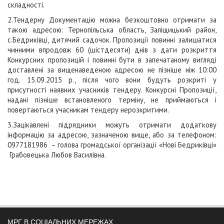
складності.
2.Тендерну Документацію можна безкоштовно отримати за
такою адресою: Тернопільська область, Заліщицький район,
с.Бедриківці, дитячий садочок. Пропозиції повинні залишатися
чинними впродовж 60 (шістдесяти) днів з дати розкриття
Конкурсних пропозицій і повинні бути в запечатаному вигляді
доставлені за вищенаведеною адресою не пізніше ніж 10:00
год. 15.09.2015 р., після чого вони будуть розкриті у
присутності наявних учасників тендеру. Конкурсні Пропозиції,
надані пізніше встановленого терміну, не приймаються і
повертаються учасникам тендеру нерозкритими.
3.Зацікавлені підрядники можуть отримати додаткову
інформацію за адресою, зазначеною вище, або за телефоном:
0977181986 – голова громадської організації «Нові Бедриківці»
Грабовецька Любов Василівна.
МРГ В СОЦІАЛЬНИХ МЕРЕЖАХ