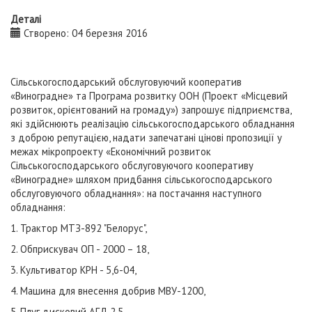
Деталі
Створено: 04 березня 2016
Сільськогосподарський обслуговуючий кооператив
«Виноградне» та Програма розвитку ООН (Проект «Місцевий
розвиток, орієнтований на громаду») запрошує підприємства,
які здійснюють реалізацію сільськогосподарського обладнання
з доброю репутацією, надати запечатані цінові пропозиції у
межах мікропроекту «Економічний розвиток
Сільськогосподарського обслуговуючого кооперативу
«Виноградне» шляхом придбання сільськогосподарського
обслуговуючого обладнання»: на постачання наступного
обладнання:
1. Трактор МТЗ-892 "Белорус",
2. Обприскувач ОП - 2000 – 18,
3. Культиватор КРН - 5,6-04,
4. Машина для внесення добрив МВУ-1200,
5. Плуг дисковий АГД 2,5.