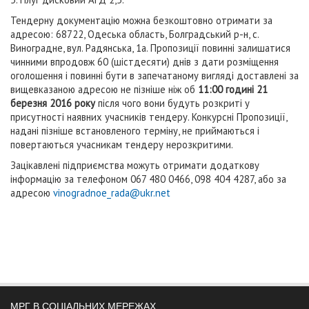
Тендерну документацію можна безкоштовно отримати за
адресою: 68722, Одеська область, Болградський р-н, с.
Виноградне, вул. Радянська, 1а. Пропозиції повинні залишатися
чинними впродовж 60 (шістдесяти) днів з дати розміщення
оголошення і повинні бути в запечатаному вигляді доставлені за
вищевказаною адресою не пізніше ніж об
11:00 годині 21
березня 2016 року
після чого вони будуть розкриті у
присутності наявних учасників тендеру. Конкурсні Пропозиції,
надані пізніше встановленого терміну, не приймаються і
повертаються учасникам тендеру нерозкритими.
Зацікавлені підприємства можуть отримати додаткову
інформацію за телефоном 067 480 0466, 098 404 4287, або за
адресою
vinogradnoe_rada@ukr.net
МРГ В СОЦІАЛЬНИХ МЕРЕЖАХ