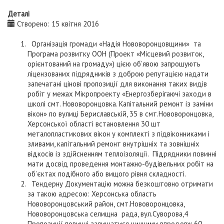
Деталі
Створено: 15 квітня 2016
Організація громади «Надія Нововоронцовщини» та
Програма розвитку ООН (Проект «Місцевий розвиток,
орієнтований на громаду») цією об’явою запрошують
ліцензованих підрядників з доброю репутацією надати
запечатані цінові пропозиції для виконання таких видів
робіт у межах Мікропроекту «Енергозберігаючі заходи в
школі смт. Нововоронцовка. Капітальний ремонт із заміни
вікон» по вулиці Бериславській, 35 в смт.Нововоронцовка,
Херсонської області встановлення 30 шт
металопластикових вікон у комплекті з підвіконниками і
зливами, капітальний ремонт внутрішніх та зовнішніх
відкосів із здійсненням теплоізоляції. Підрядники повинні
мати досвід проведення монтажно-будівельних робіт на
об’єктах подібного або вищого рівня складності.
Тендерну Документацію можна безкоштовно отримати
за такою адресою: Херсонська область
Нововоронцовський район, смт.Нововоронцовка,
Нововоронцовська селищна рада, вул.Суворова,4
Пропозиції повинні залишатися чинними впродовж 60