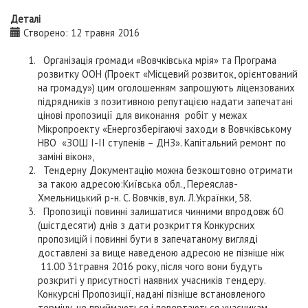
Деталі
Створено: 12 травня 2016
Організація громади «Вовчківська мрія» та Програма
розвитку ООН (Проект «Місцевий розвиток, орієнтований
на громаду») цим оголошенням запрошують ліцензованих
підрядників з позитивною репутацією надати запечатані
цінові пропозиції для виконання робіт у межах
Мікропроекту «Енергозберігаючі заходи в Вовчківському
НВО «ЗОШ І-ІІ ступенів – ДНЗ». Капітальний ремонт по
заміні вікон»,
Тендерну Документацію можна безкоштовно отримати
за такою адресою:Київська обл., Переяслав-
Хмельницький р-н. С. Вовчків, вул. Л.Українки, 58.
Пропозиції повинні залишатися чинними впродовж 60
(шістдесяти) днів з дати розкриття Конкурсних
пропозицій і повинні бути в запечатаному вигляді
доставлені за вище наведеною адресою не пізніше ніж
11.00 31травня 2016 року, після чого вони будуть
розкриті у присутності наявних учасників тендеру.
Конкурсні Пропозиції, надані пізніше встановленого
терміну, не приймаються і повертаються учасникам