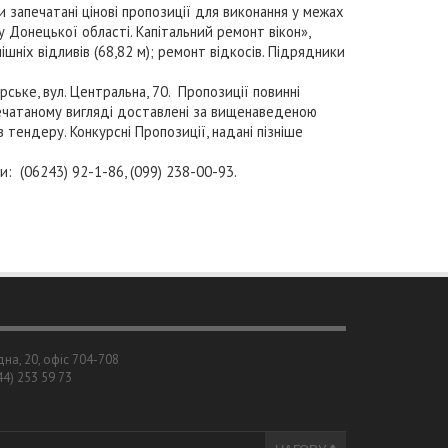
 запечатані цінові пропозиції для виконання у межах
 Донецької області. Капітальний ремонт вікон»,
ішніх відливів (
68,82 м
); ремонт відкосів. Підрядники
ке, вул. Центральна, 70. Пропозиції повинні
печатаному вигляді доставлені за вищенаведеною
в тендеру. Конкурсні Пропозиції, надані пізніше
 (06243) 92-1-86, (099) 238-00-93.
дна, 20, офіс 704-708
044) 253 59 73