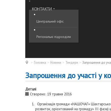
КОНТАКТИ
Центральний офіс
Регіональні підрозділи
Головна
Новини
Тендери
Запрошення до учас
Запрошення до участі у ко
Деталі
Створено: 19 травня 2016
Організація громади «НАШОЧАГ» Шахтарської 
розвиток, орієнтований на громаду» ІІІ фаза)