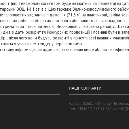
 робіт (що тендерним комітетом буде вважатись, як перевага) надати
рській ЗОШ І-ІІІ cт. в с. Шахтарське Великоновосілківського району
металопластикові; заміна підвіконня (
71,3 м
) на пластикові, заміна зовн
вельних робіт на об’єктах подібного або вищого рівня складності.
имати за такою адресою: Великоновосілківський район, с. Шахтарсь
 днів з дати розкриття Конкурсних пропозицій і повинні бути в за
6р. , після чого вони будуть розкриті у присутності наявних учасникі
ертаються учасникам тендеру нерозкритими.
ткову інформацію за адресою, зазначеною вище або за телефонами:
НАШІ КОНТАКТИ
Адреса: 01601, м. Київ, вул. Есплана
Тел.: +38 (044) 253 59 75, Fax: +38 (