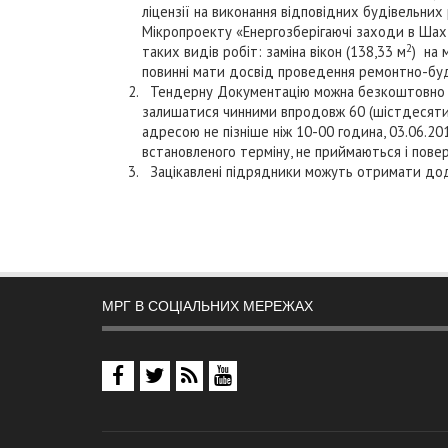
ліцензії на виконання відповідних будівельних
Мікропроекту «Енергозберігаючі заходи в Шахта
2
таких видів робіт: заміна вікон (
138,33 м
) на 
повинні мати досвід проведення ремонтно-буді
Тендерну Документацію можна безкоштовно отр
залишатися чинними впродовж 60 (шістдесяти)
адресою не пізніше ніж 10-00 година, 03.06.201
встановленого терміну, не приймаються і пов
Зацікавлені підрядники можуть отримати дода
МРГ В СОЦІАЛЬНИХ МЕРЕЖАХ