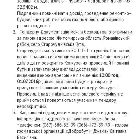
зовнішніх водовідливів – 49,06047 м, дошок підвіконних –
52,5402 м.
Підрядники повинні мати досвід проведення ремонтно-
будівельних робіт на об’єктах подібного або вищого
рівня складності.
Тендерну Документацію можна безкоштовно отримати
за такою адресою: Житомирська область, Романівський
район, село Старочуднівська Гута,
Старочуднівськогутянська ЗОШ І-ІІІ ступенів. Пропозиції
повинні залишатися чинними впродовж 60 (шістдесяти)
днів з дати розкриття Конкурсних пропозицій і повинні
бути в запечатаному вигляді доставлені за
вищенаведеною адресою не пізніше ніж
10:00 год.
01.07.2016р
., після чого вони будуть розкриті у
присутності наявних учасників тендеру. Конкурсні
Пропозиції, надані пізніше встановленого терміну, не
приймаються і повертаються учасникам тендеру
нерозкритими.
Зацікавлені підрядники можуть отримати додаткову
інформацію за адресою зазначеною вище або за
телефоном: (067)-386-35-09, (066)-473-89-79 – голова
громадської організації «Добробут» Джаман Світлана
Василівна.