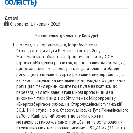
область)
Деталі
Створено: 14 червня 2016
Запрошення до участі у Конкурсі
Громадська організація «Добробут» села
Старочуднівська Гута Романівського району
Житомирської області та Програма розвитку ООН
(Проект «Місцевий розвиток, орієнтований на громаду»)
цим оголошенням запрошують підрядників з доброю
репутацією, які мають сертифікованих виконробів та, за
наявності, ліцензії на виконання відповідних будівельних
робіт (що тендерним комітетом буде вважатись, як
перевага) надати запечатані цінові пропозиції для
виконання таких видів робіт у межах Мікропроекту
«Енергозберігаючі заходи в Старочуднівськогутянській
ЗОШ І-ІІІ ступенів в с. Старочуднівська Гута Романівського
району. Капітальний ремонт по заміні вікон на
металопластикові», а саме: придбання та встановлення
блоків віконних металопластикових – 92,74 м2 (21 - шт.),