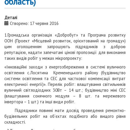
область)
Деталі
Створено: 17 червня 2016
1.Громадська організація «Добробут» та Програма розвитку
ООН (Проект «Місцевий розвиток, орієнтований на громаду»)
цим оголошенням запрошують підрядників з доброю
репутацією, надати запечатані цінові пропозиції для виконання
таких видів робіт у межах мікропроекту:
«Інноваційні заходи з енергозбереження в системі вуличного
освітлення с.Лосятина Кременецького району (будівництво
системи освітлення та СЕС для часткової компенсації витрат
електричної енергії)». Перелік робіт: влаштування свiтильників
вуличний світлодіодних 30Вт – 14 шт.; будівництво міні СЕС
(влаштування сонячного модуля – 8 шт. та мережевого
інвертора – 1 шт.) та інші види робіт.
Підрядники повинні мати досвід проведення ремонтно-
будівельних робіт на об’єктах подібного або вищого рівня
складності.