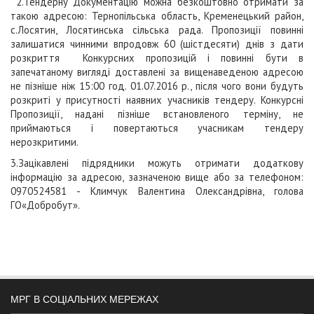
2.Тендерну Документацію можна безкоштовно отримати за
такою адресою: Тернопільська область, Кременецький район,
с.Лосятин, Лосятинська сільська рада. Пропозиції повинні
залишатися чинними впродовж 60 (шістдесяти) днів з дати
розкриття Конкурсних пропозицій і повинні бути в
запечатаному вигляді доставлені за вищенаведеною адресою
не пізніше ніж 15:00 год. 01.07.2016 р., після чого вони будуть
розкриті у присутності наявних учасників тендеру. Конкурсні
Пропозиції, надані пізніше встановленого терміну, не
приймаються і повертаються учасникам тендеру
нерозкритими.
3.Зацікавлені підрядники можуть отримати додаткову
інформацію за адресою, зазначеною вище або за телефоном:
0970524581 - Климчук Валентина Олександрівна, голова
ГО«Добробут».
МРГ В СОЦІАЛЬНИХ МЕРЕЖАХ