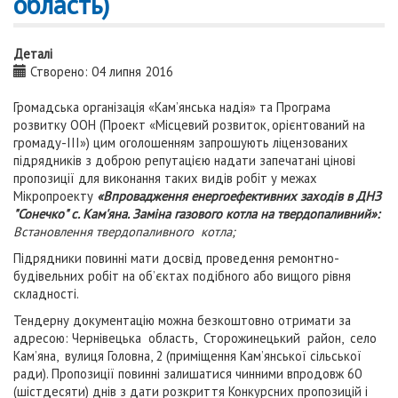
область)
Деталі
Створено: 04 липня 2016
Громадська організація «Кам’янська надія» та Програма
розвитку ООН (Проект «Місцевий розвиток, орієнтований на
громаду-ІІІ») цим оголошенням запрошують ліцензованих
підрядників з доброю репутацією надати запечатані цінові
пропозиції для виконання таких видів робіт у межах
Мікропроекту
«Впровадження енергоефективних заходів в ДНЗ
"Сонечко" с. Кам'яна. Заміна газового котла на твердопаливний»:
Встановлення твердопаливного котла;
Підрядники повинні мати досвід проведення ремонтно-
будівельних робіт на об’єктах подібного або вищого рівня
складності.
Тендерну документацію можна безкоштовно отримати за
адресою: Чернівецька область, Сторожинецький район, село
Кам’яна, вулиця Головна, 2 (приміщення Кам’янської сільської
ради). Пропозиції повинні залишатися чинними впродовж 60
(шістдесяти) днів з дати розкриття Конкурсних пропозицій і