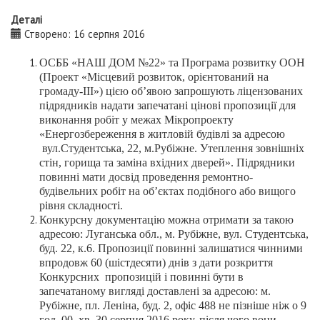
Деталі
Створено: 16 серпня 2016
ОСББ «НАШ ДОМ №22» та Програма розвитку ООН
(Проект «Місцевий розвиток, орієнтований на
громаду-ІІІ») цією об’явою запрошують ліцензованих
підрядників надати запечатані цінові пропозиції для
виконання робіт у межах Мікропроекту
«Енергозбереження в житловій будівлі за адресою
вул.Студентська, 22, м.Рубіжне. Утеплення зовнішніх
стін, горища та заміна вхідних дверей». Підрядники
повинні мати досвід проведення ремонтно-
будівельних робіт на об’єктах подібного або вищого
рівня складності.
Конкурсну документацію можна отримати за такою
адресою: Луганська обл., м. Рубіжне, вул. Студентська,
буд. 22, к.6. Пропозиції повинні залишатися чинними
впродовж 60 (шістдесяти) днів з дати розкриття
Конкурсних пропозицій і повинні бути в
запечатаному вигляді доставлені за адресою: м.
Рубіжне, пл. Леніна, буд. 2, офіс 488 не пізніше ніж о 9
год. 00 хв. 30
серпня
2016 року, після чого вони