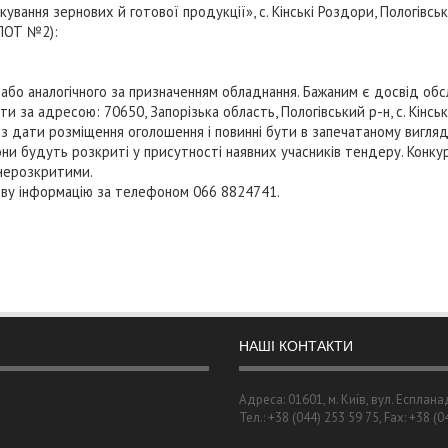
вання зернових й готової продукції», с. Кінські Роздори, Пологівськ
(ЛОТ №2):
або аналогічного за призначенням обладнання. Бажаним є досвід обс
 адресою: 70650, Запорізька область, Пологівський р-н, с. Кінські Р
з дати розміщення оголошення і повинні бути в запечатаному вигляд
они будуть розкриті у присутності наявних учасників тендеру. Конкур
нерозкритими.
ву інформацію за телефоном 066 8824741.
НАШІ КОНТАКТИ
Адреса: 01601, м. Київ, вул. Есплана
Тел.: +38 (044) 253 59 75, Fax: +38 (