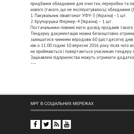
придбання обладнання для очистки, переробки та паку
нового (такого, що не експлуатувалось) обладнання 
1. Пакувальник півавтомат УФУ-3 (Україна) - 1 шт.
2. Крупорушка Фермер-4 (Україна) – 1 шт.
Постачальники повинні мати досвід продажів такого 
Тендерну документацію можна безкоштовно отримати за
залишатися чинними впродовж 60 (шістдесяти) днів 
ніж о 11:00 годині 10 вересня 2016 року після чого в
не приймаються і повертаються учасникам тендеру 
Зацікавлені підприємства можуть отримати додатко
---
МРГ В СОЦІАЛЬНИХ МЕРЕЖАХ