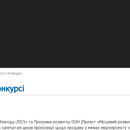
ті у Конкурсі
нкурсі
Злагода-2015» та Програма розвитку ООН (Проект «Місцевий розвит
запечатані цінові пропозиції щодо продажу у межах мікропроекту 