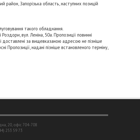
ий район, Запорізька область, наступних позицій
луговування такого обладнання.
оздори, вул. Леніна, 50а. Пропозиції повинні
і доставлені за вищевказаною адресою не пізніше
сні Пропозиції, надані пізніше встановленого терміну,
дна, 20, офіс 704-708
044) 253 59 73