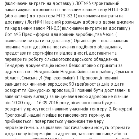
(включаючи витрати на доставку ) ЛОТ№3 Фронтальний
навантажувач в комплекті із челюсним ківшом типу НТШ -800
(або аналог) до трактора МТЗ-82.1( включаючи витрати на
доставку ) Лот№4 Навісний розкидач добрив з двома дисками
та карданним валом РН-0,5( включаючи витрати на доставку )
Лот №5 Прес –форма для вощини виробництва Чехія. (
включаючи витрати на доставку ) Організація – постачальник
повинна мати дозвіл на постачання подібного обладнання,
представити сертифікати відповідності, доставити та
перевірити роботу сільськогосподарського обладнання.
Тендерну документацію можна безкоштовно отримати за
адресою: смт. Недригайлів Недригайлівського району, Сумської
області, Сумська ,4 (Упр. економіки) 1. Пропозиції повинні
залишатися чинними впродовж 90 (дев’яноста) днів з дати
розкриття Конкурсних пропозицій і повинні бути доставлені в
запечатаному вигляді за вищенаведеною адресою не пізніше
ніж 10.00 год. – 16.09.2016 року, після чого вони будуть
розкриті у присутності наявних учасників тендеру. 2. Конкурсні
Пропозиції, надані пізніше встановленого терміну, не
приймаються і повертаються учасникам тендеру
нерозкритими. 3. Зацікавлені постачальники можуть отримати
додаткову інформацію за адресою, зазначеною вище або за