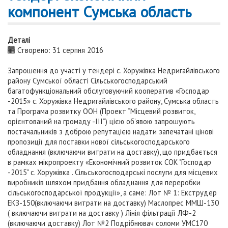
компонент Сумська область
Деталі
Створено: 31 серпня 2016
Запрошення до участі у тендері с. Хоружівка Недригайлівського
району Сумської області Сільськогосподарський
багатофункціональний обслуговуючий кооператив «Господар
-2015» с. Хоружівка Недригайлівського району, Сумська область
та Програма розвитку ООН (Проект “Місцевий розвиток,
орієнтований на громаду -ІІІ”) цією об’явою запрошують
постачальників з доброю репутацією надати запечатані цінові
пропозиції для поставки нової сільськогосподарського
обладнання (включаючи витрати на доставку), що придбається
в рамках мікропроекту «Економічний розвиток СОК "Господар
-2015" с. Хоружівка . Сільськогосподарські послуги для місцевих
виробників шляхом придбання обладнання для переробки
сільськогосподарської продукції», а саме: Лот № 1: Екструдер
ЕКЗ-150(включаючи витрати на доставку) Маслопрес ММШ-130
( включаючи витрати на доставку ) Лінія фільтрації ЛФ-2
(включаючи доставку) Лот №2 Подрібнювач соломи УМС170