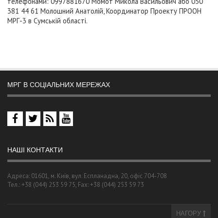
телефонами: 0997881670 Момот Микола Васильович або 050
381 44 61 Молошний Анатолій, Координатор Проекту ПРООН
МРГ-3 в Сумській області.
МРГ В СОЦІАЛЬНИХ МЕРЕЖАХ
НАШІ КОНТАКТИ
Адреса: 01601, м. Київ, вул. Еспланадна, 20, офіс 704-708
Тел.: +38 (044) 253 59 75, Fax: +38 (044) 253 59 73
НАГОРУ