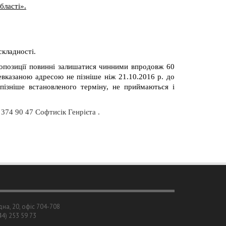
бласті».
с
кладності.
ропозиції повинні залишатися чинними впродовж 60
евказаною адресою не пізніше ніж 21.10.2016 р. до
 пізніше встановленого терміну, не приймаються і
 374 90 47
Софтисік Генрієта
.
дна, 20, офіс 704-708
044) 253 59 73