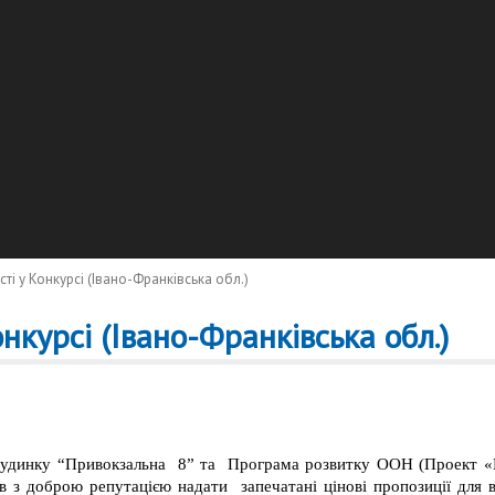
і у Конкурсі (Івано-Франківська обл.)
нкурсі (Івано-Франківська обл.)
 будинку “Привокзальна 8” та Програма розвитку ООН (Проект «
 з доброю репутацією надати запечатані цінові пропозиції для 