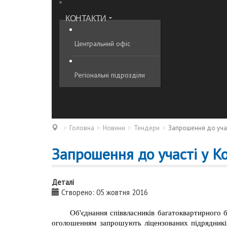
КОНТАКТИ
Центральний офіс
Регіональні підрозділи
Головна
Новини
Тендери
Запрошення до участ
Запрошення до участі у Ко
Деталі
Створено: 05 жовтня 2016
Об'єднання співвласників багатоквартирного
оголошенням запрошують ліцензованих підрядників