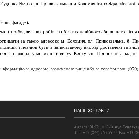
будинку №8 по пл. Привокзальна в м.Коломия Івано-Франківської о
лення фасаду).
монтно-будівельних робіт на об’єктах подібного або вищого рівня 
отримати за такою адресою:
м. Коломия, пл. Привокзальна, 8. П
опозицій і повинні бути в запечатаному вигляді доставлені за вищ
тності наявних учасників тендеру.
Конкурсні Пропозиції, надані
інформацію за адресою, зазначеною вище або за телефонами: (050)
НАШІ КОНТАКТИ
Адреса: 01601, м. Київ, вул. Есплана
Тел.: +38 (044) 253 59 75, Fax: +38 (