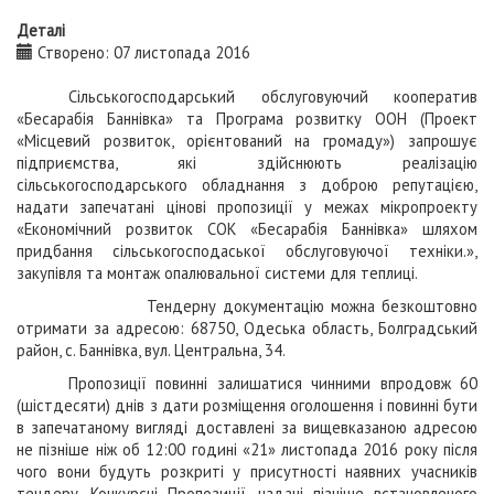
Деталі
Створено: 07 листопада 2016
Сільськогосподарський обслуговуючий кооператив
«Бесарабія Баннівка» та Програма розвитку ООН (Проект
«Місцевий розвиток, орієнтований на громаду») запрошує
підприємства, які здійснюють реалізацію
сільськогосподарського обладнання з доброю репутацією,
надати запечатані цінові пропозиції у межах мікропроекту
«Економічний розвиток СОК «Бесарабія Баннівка» шляхом
придбання сільськогосподаської обслуговуючої техніки.»,
закупівля та монтаж опалювальної системи для теплиці.
Тендерну документацію можна безкоштовно
отримати за адресою: 68750, Одеська область, Болградський
район, с. Баннівка, вул. Центральна, 34.
Пропозиції повинні залишатися чинними впродовж 60
(шістдесяти) днів з дати розміщення оголошення і повинні бути
в запечатаному вигляді доставлені за вищевказаною адресою
не пізніше ніж об 12:00 годині «
2
1» листопада 2016 року після
чого вони будуть розкриті у присутності наявних учасників
тендеру. Конкурсні Пропозиції, надані пізніше встановленого