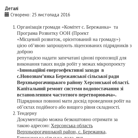
Деталі
Створено: 25 листопада 2016
Організація громади «Ком
ітет с. Бережанка
»
та
Програма
Р
озвитку ООН (Проект
«Місцевий
розвиток, орієнтований на громаду»)
цією
об’явою
запрошують
ліцензованих
підрядників з
доброю
репутацією
надати
запечатані
цінові
пропозиції для
виконання таких видів
робіт у межах
м
ікропроекту
«
Інноваційні енергоефективні заходи в
с.Новознам’янка Бережанської сільської ради
Верхньорогачицького району Херсонської області.
Капітальний ремонт системи водопостачання зі
встановленням частотного перетворювача»
.
Підрядники повинні мати досвід проведення робіт на
об’єктах подібного або вищого рівня складності.
Тендерн
у
Документацію
можна
безкоштовно
отримати за
такою
адресою:
Херсонська область
Верхньорогачицький
район, с.
Бережанк
а,
Бережанська
сільська рада, вул.