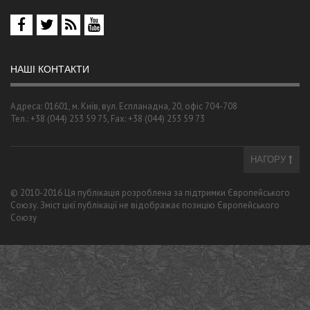
НАШІ КОНТАКТИ
Адреса: 01601, м. Київ, вул. Еспланадна, 20, офіс 704-708
Тел.: +38 (044) 253 59 75, Fax: +38 (044) 253 59 73
НАГОРУ
© 2010-2016 Ця публікація розроблена за підтримки Європейського
Союзу. Зміст цієї публікації не відображає позицію Європейського
Союзу