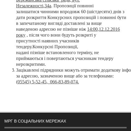
Незалежності
,
34а
.
Пропозиції
повинні
залишатися
чинними
впродовж 60 (шістдесяти) днів з
дати
розкриття
Конкурсних
пропозицій і повинні бути
в запечатаному
вигляді
доставлені за вище
наведеною
адресою не пізніше ніж
1
4
:00
,
12.12
.2016
року
, після
чого вони будуть
розкриті у
присутності
наявних
учасників
тендеру.Конкурсні
Пропозиції,
надані
пізніше
встановленого
терміну, не
приймаються і повертаються
учасникам тендеру
нерозкритими.
Зацікавлені
підрядники
можуть
отримати
додаткову
інф
за адресою, зазначеною
вище
або за телефонами:
(
05545) 5-
5
2-
45
, 066-
83
-
89
-
074
.
МРГ В СОЦІАЛЬНИХ МЕРЕЖАХ