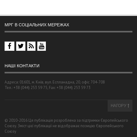
МРГ В СОЦІАЛЬНИХ МЕРЕЖАХ
НАШІ КОНТАКТИ
Адреса: 01601, м. Київ, вул. Еспланадна, 20, офіс 704-708
Тел.: +38 (044) 253 59 75, Fax: +38 (044) 253 59 73
НАГОРУ
© 2010-2016 Ця публікація розроблена за підтримки Європейського
Союзу. Зміст цієї публікації не відображає позицію Європейського
Союзу