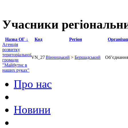
Учасники регіональни
Назва ОГ
↓
Код
Регіон
Організа
Агенція
розвитку
територіальної
VN_27
Вінницький
>
Бершадський
Об’єднання
громади
"Майбутнє в
наших руках"
Про нас
Новини