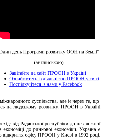
Один день Програми розвитку ООН на Землі"
(англійською)
Завітайте на сайт ПРООН в Україні
Ознайомтесь із діяльністю ПРООН у світі
Поспілкуйтеся з нами у Facebook
іжнародного суспільства, але й через те, що
тись на людському розвитку. ПРООН в Україні
ехід: від Радянської республіки до незалежної
в економіці до ринкової економіки. Україна є
ю відкриття офісу ПРООН у Києві в 1992 році.