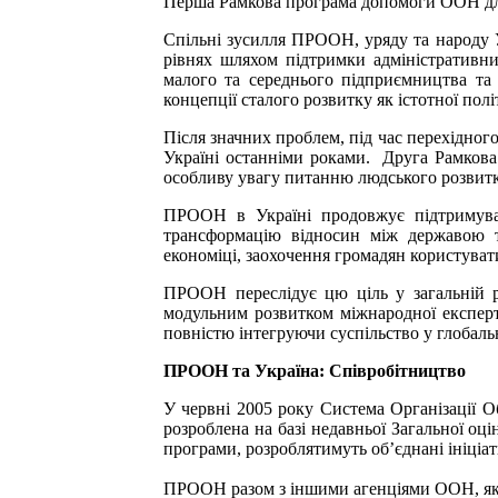
Перша Рамкова програма допомоги ООН для 
Спільні зусилля ПРООН, уряду та народу 
рівнях шляхом підтримки адміністративни
малого та середнього підприємництва та
концепції сталого розвитку як істотної по
Після значних проблем, під час перехідного 
Україні останніми роками. Друга Рамков
особливу увагу питанню людського розвитку
ПРООН в Україні продовжує підтримуват
трансформацію відносин між державою та
економіці, заохочення громадян користува
ПРООН переслідує цю ціль у загальній р
модульним розвитком міжнародної експерт
повністю інтегруючи суспільство у глобаль
ПРООН та Україна: Співробітництво
У червні 2005 року Система Організації О
розроблена на базі недавньої Загальної о
програми, розроблятимуть об’єднані ініціа
ПРООН разом з іншими агенціями ООН, які 