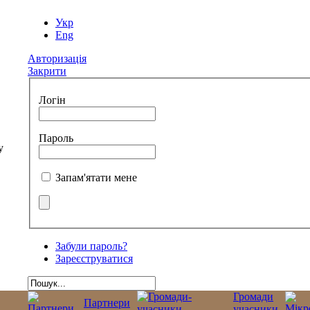
Укр
Eng
Авторизація
Закрити
Логін
Пароль
Запам'ятати мене
Забули пароль?
Зареєструватися
Громади
Партнери
учасники