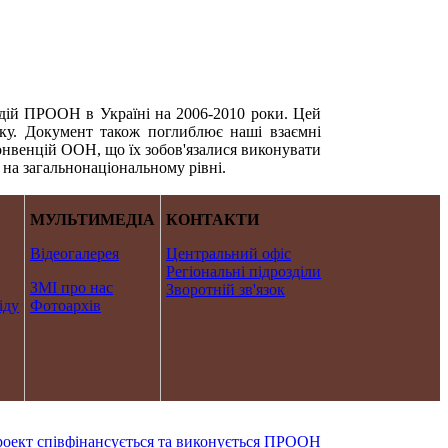
дій ПРООН в Україні на 2006-2010 роки. Цей
ку. Документ також поглиблює наші взаємні
конвенцій ООН, що їх зобов'язалися виконувати
на загальнонаціональному рівні.
МУЛЬТИМЕДІА
КОНТАКТИ
Відеогалерея
Центральний офіс
Регіональні підрозділи
ЗМІ про нас
Зворотній зв'язок
іду
Фотоархів