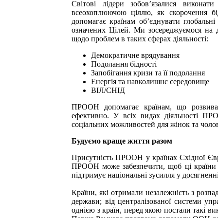
Світові лідери зобов’язалися виконат
всеохоплюючою ціллю, як скорочення б
допомагає країнам об’єднувати глобальні 
означених Цілей. Ми зосереджуємося на 
щодо проблем в таких сферах діяльності:
Демократичне врядування
Подолання бідності
Запобігання кризи та її подолання
Енергія та навколишнє середовище
ВІЛ/СНІД
ПРООН допомагає країнам, що розвиваю
ефективно. У всіх видах діяльності ПР
соціальних можливостей для жінок та чолов
Будуємо краще життя разом
Присутність ПРООН у країнах Східної Євро
ПРООН може забезпечити, щоб ці країни е
підтримує національні зусилля у досягненні
Країни, які отримали незалежність з розпа
держави; від централізованої системи упр
однією з країн, перед якою постали такі в