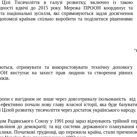
и Цілі Тисячоліття в галузі розвитку, включно із такою
ідності вдвічі до 2015 року. Мережа ПРООН координує та
та національні зусилля, які спрямовуються задля досягнення
допомозі країнам спільно виробити та поділитися рішеннями
"
ться, отримувати та використовувати технічну допомогу
ООН виступає на захист прав людини та створення рівних
іків.
пи є вигідним не лише через довготривалу ізольованість від м
фективно почали нову главу власної історії, яка буде базува
 Цілей розвитку тисячоліття через достаток українського народу.
дом Радянського Союзу у 1991 році зараз відчувають трійний пер
авління до демократії; та від системи державного планування 
иклики. Початкові труднощі, що пережила країна, стали причино