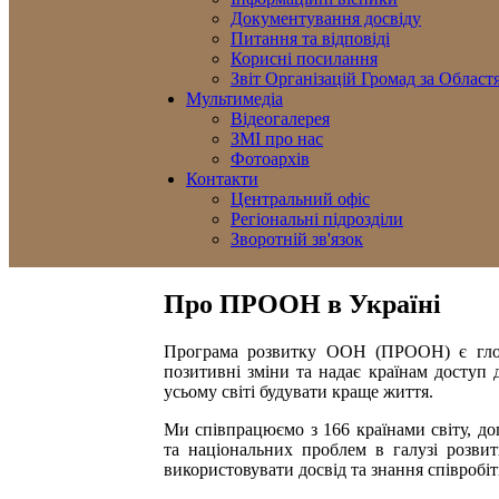
Документування досвіду
Питання та відповіді
Корисні посилання
Звіт Організацій Громад за Област
Мультимедіа
Відеогалерея
ЗМІ про нас
Фотоархів
Контакти
Центральний офіс
Регіональні підрозділи
Зворотній зв'язок
Про ПРООН в Україні
Програма розвитку ООН (ПРООН) є глоб
позитивні зміни та надає країнам доступ 
усьому світі будувати краще життя.
Ми співпрацюємо з 166 країнами світу, до
та національних проблем в галузі розви
використовувати досвід та знання співроб