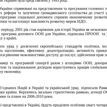
України була представлена у 1993 році.
України спрямовані на представлення та просування головних 
х реформ та залучення громадянського суспільства до участі 
 програми соціальної допомоги сприяли економічному розвит
літики та наголошує важливість розвитку мереж НДО.
періоду, 2001 рік став наріжним для історії України як незалежно
а програма допомоги ООН для України, підписана ПРООН та ур
 у країні.
и уряд у досягненні європейських стандартів політики, інс
 населенням, ефективну децентралізацію, активність приват
тися рівними можливостями доступу до послуг, здійснення прав 
амці та програмній синергії разом з агенціями ООН, донора
изи та національним досвідом користуючись кращім глобальним
ну економіку.
б’єднаних Націй в Україні та український уряд підписали Рамк
цінки країни. Керуючись загально стратегічною рамкою, агенції
тиви та плани на 2006-2010 роки.
представлені в Україні, будуть приділяти особливу увагу чоти