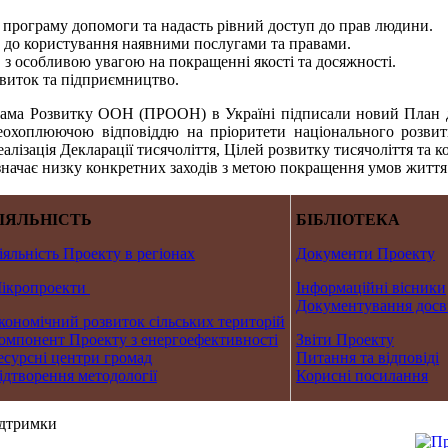
 програму допомоги та надасть рівний доступ до прав людини.
а до користування наявними послугами та правами.
 з особливою увагою на покращенні якості та досяжності.
звиток та підприємництво.
грама Розвитку ООН (ПРООН) в Україні підписали новий План 
еохоплюючою відповіддю на пріоритети національного розвит
алізація Декларації тисячоліття, Цілей розвитку тисячоліття та 
начає низку конкретних заходів з метою покращення умов життя 
ІЯЛЬНІСТЬ
БІБЛІОТЕКА
іяльність Проекту в регіонах
Документи Проекту
ікропроекти
Інформаційні вісники
Документування досв
кономічний розвиток сільських територій
омпонент Проекту з енергоефективності
Звіти Проекту
есурсні центри громад
Питання та відповіді
ідтворення методології
Корисні посилання
ідтримки