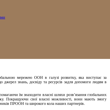
ями
альною мережею ООН в галузі розвитку, яка виступає за
до джерел знань, досвіду та ресурсів задля допомоги людям в
помагаючи їм знаходити власні шляхи розв’язання глобальних
тку. Покращуючи свої власні можливості, вони мають змогу
ітників ПРООН та широкого кола наших партнерів.