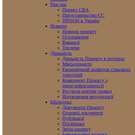
Про нас
Проект CBA
Представництво ЄС
ПРООН в Україні
Новини
Новини проекту
Оголошення
Вакансії
Тендери
Діяльність
Діяльність Проекту в регіонах
Мікропроекти
Економічний розвиток сільських
територій
Компонент Проекту з
енергоефективності
Ресурсні центри громад
Відтворення методології
Бібліотека
Документи Проекту
Основні документи
Публікації
Посібники
Звіти проекту
Інформаційні вісники