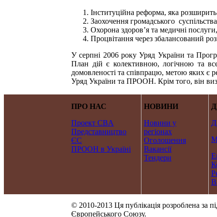
Інституційна реформа, яка розширить
Заохочення громадського суспільств
Охорона здоров’я та медичні послуги,
Процвітання через збалансований ро
У серпні 2006 року Уряд України та Про
План дій є колективною, логічною та вс
домовленості та співпрацю, метою яких є ре
Уряд України та ПРООН. Крім того, він виз
ПРО НАС
НОВИНИ
Д
Проект CBA
Новини у
Д
Представництво
регіонах
М
ЄС
Оголошення
ПРООН в Україні
Вакансії
Е
Тендери
К
Р
В
© 2010-2013 Ця публікація розроблена за п
Європейського Союзу.