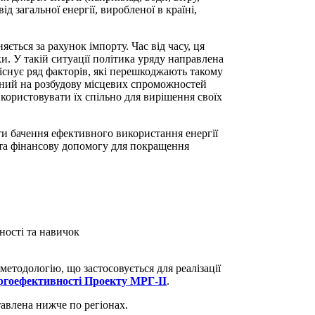
д загальної енергії, виробленої в країні,
ється за рахунок імпорту. Час від часу, ця
и. У такій ситуації політика уряду направлена
існує ряд факторів, які перешкоджають такому
лений на розбудову місцевих спроможностей
користовувати їх спільно для вирішення своїх
и бачення ефективного використання енергії
 та фінансову допомогу для покращення
аності та навичок
етодологію, що застосовується для реалізації
ргоефективності Проекту МРГ-ІІ
.
тавлена нижче по регіонах.