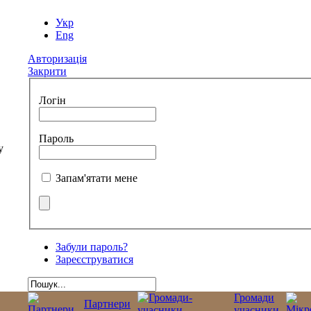
Укр
Eng
Авторизація
Закрити
Логін
Пароль
Запам'ятати мене
Забули пароль?
Зареєструватися
Громади
Партнери
учасники