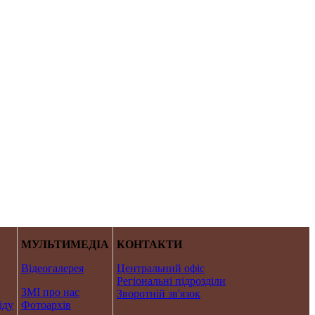
МУЛЬТИМЕДІА
КОНТАКТИ
Відеогалерея
Центральний офіс
Регіональні підрозділи
ЗМІ про нас
Зворотній зв'язок
іду
Фотоархів