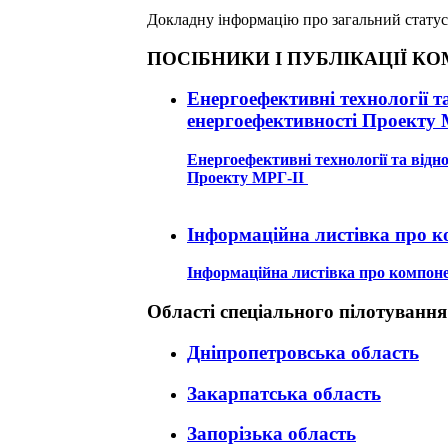
Докладну інформацію про загальний статус
ПОСІБНИКИ І ПУБЛІКАЦІЇ К
Енергоефективні технології т
енергоефективності Проекту 
Енергоефективні технології та від
Проекту МРГ-ІІ
Інформаційна листівка про к
Інформаційна листівка про компоне
Області спеціального пілотування
Дніпропетровська область
Закарпатська область
Запорізька область