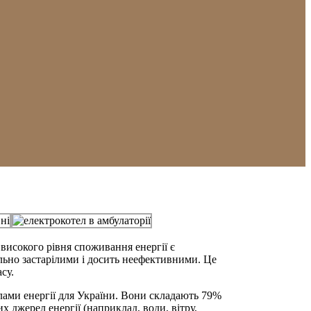
високого рівня споживання енергії є
ально застарілими і досить неефективними. Це
су.
елами енергії для України. Вони складають 79%
 джерел енергії (наприклад, води, вітру,