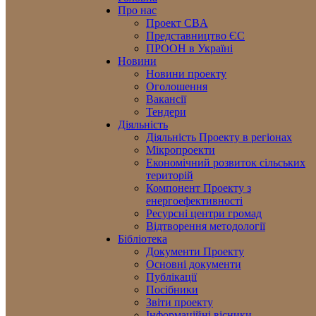
Про нас
Проект CBA
Представництво ЄС
ПРООН в Україні
Новини
Новини проекту
Оголошення
Вакансії
Тендери
Діяльність
Діяльність Проекту в регіонах
Мікропроекти
Економічний розвиток сільських
територій
Компонент Проекту з
енергоефективності
Ресурсні центри громад
Відтворення методології
Бібліотека
Документи Проекту
Основні документи
Публікації
Посібники
Звіти проекту
Інформаційні вісники