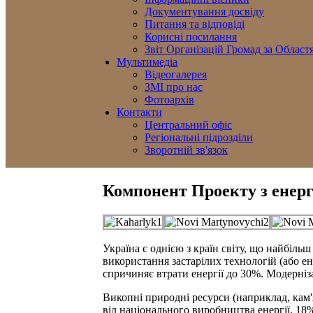
Документування досвіду
Питання та відповіді
Корисні посилання
Звіт Організацій Громад за Област
Мультимедіа
Відеогалерея
ЗМІ про нас
Фотоархів
Контакти
Центральний офіс
Регіональні підрозділи
Зворотній зв'язок
Компонент Проекту з енер
Україна є однією з країн світу, що найбіл
використання застарілих технологій (або ен
спричиняє втрати енергії до 30%. Модерніза
Викопні природні ресурси (наприклад, кам'
від національного виробництва енергії, 18