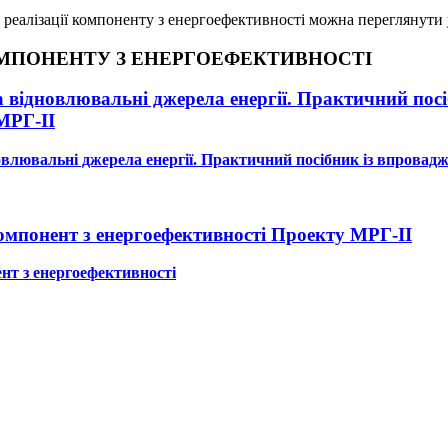
 реалізації компоненту з енергоефективності можна переглянути
ОМПОНЕНТУ З ЕНЕРГОЕФЕКТИВНОСТІ
а відновлювальні джерела енергії. Практичний пос
МРГ-ІІ
новлювальні джерела енергії. Практичний посібник із впровад
омпонент з енергоефективності Проекту МРГ-ІІ
нт з енергоефективності