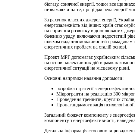
біогазу, сонячної енергії, тощо) все ще зна
незважаючи на те, що ці джерела енергії ма
За рахунок власних джерел енергії, Україна 
енергозалежність від інших країн стає серй
на сприяння розвитку відновлюваних джерел
баченню уряду, включаючи недостатній ріве
шляхом надання можливостей громадянам та 
енергетичних проблем на сталій основі.
Проект МРГ допомагає українським сільськ
на основі колективних дій в рамках компо
енергетичної ситуації на місцевому рівні.
Основні напрямки надання допомоги:
розробка стратегії з енергоефективнос
Мікрогранти на реалізацію 300 мікро
Проведення тренінгів, круглих столів,
Пропаганда/мотивація психологічної го
Загальний бюджет компоненту з енергоефект
компоненту з енергоефективності, наведен
Детальна інформація стосовно впровадженн