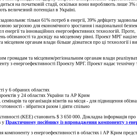
ходиться на початковій стадії, оскільки вони виробляють лише 3% ві
ють величезний потенціал в Україні.
задовольняє тільки 61% потреб в енергії, 39% дефіциту задовольня
озною загрозою для економічного зростання і національної безпек
 енергії та інноваційних енергоефективних технологій. Проте, 
нь обізнаності та досвіду на місцевому рівні. Проект МРГ наці
місцевим органам влади більше дізнатися про ці технології і ви
им громадам та місцевим/регіональним органам влади реалізуват
ненту з енергоефективності Проекту МРГ. Проект надає технічну
ті у 6 обраних областях
проектів у 24 областях України та АР Крим
 семінарів та організація візитів на місця - для підвищення обізн
товності - зібратися разом і діяти спільно
ивності (КЕЕ) становить $ 3 650 000. Докладна інформація про м
а у
Практичному посібнику із впровадження компоненту з ене
я компоненту з енергоефективності в областях і АР Крим предс