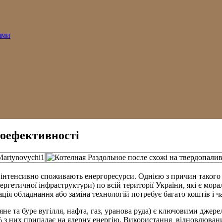
ями
гоефективності
ьш інтенсивно споживають енергоресурси. Однією з причин такого 
ергетичної інфраструктури) по всій території України, які є мор
ція обладнання або заміна технологій потребує багато коштів і ча
яне та буре вугілля, нафта, газ, уранова руда) є ключовими джер
% з них припадає на ядерну енергію. Використання відновлюваних