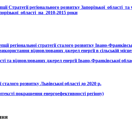
ї Стратегії регіонального розвитку Запорізької області та
орізької області на 2010-2015 роки
ї регіональної стратегії сталого розвитку Івано-Франківськ
икористання відновлюваних джерел енергії в сільській місце
ті та відновлюваних джерел енергії Івано-Франківської облас
сталого розвитку Львівської області до 2020 р.
контексті покращення енергоефективності регіону)
ння