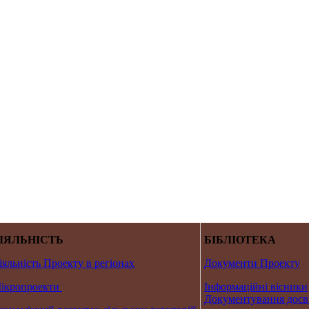
ІЯЛЬНІСТЬ
БІБЛІОТЕКА
іяльність Проекту в регіонах
Документи Проекту
ікропроекти
Інформаційні вісники
Документування досв