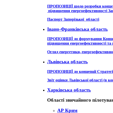
ПРОПОЗИЦІЇ щодо розробки концепці
підвищення енергоефективності Зап
Паспорт Запорізької області
Івано-Франківська область
ПРОПОЗИЦІЇ до формування Концепці
підвищення енергоефективності та в
Огляд енергетики, енергоефективнос
Львівська область
ПРОПОЗИЦІЇ до концепції Стратегії 
Звіт оцінки Львівської області (в 
Харківська область
Області звичайного пілотува
АР Крим