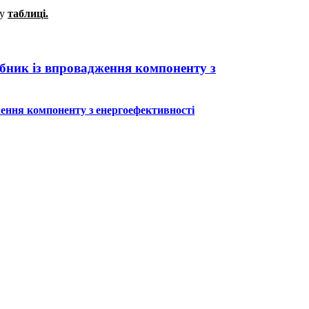
 у
таблиці.
ібник із впровадження компоненту з
ження компоненту з енергоефективності