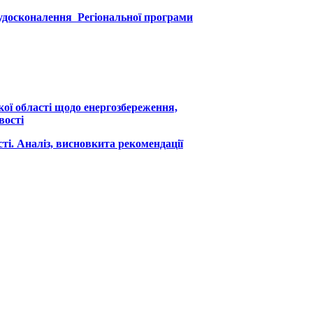
 удосконалення Регіональної програми
ої області щодо енергозбереження,
вості
ті. Аналіз, висновкита рекомендації