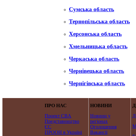
Сумська область
Тернопільська область
Херсонська область
Хмельницька область
Черкаська область
Чернівецька область
Чернігівська область
ПРО НАС
НОВИНИ
Д
Проект CBA
Новини у
Д
Представництво
регіонах
М
ЄС
Оголошення
ПРООН в Україні
Вакансії