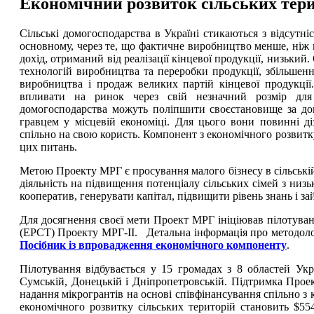
Економічний розвиток сільських тер
Сільські домогосподарства в Україні стикаються з відсутн
основному, через те, що фактичне виробництво менше, ніж п
дохід, отриманий від реалізації кінцевої продукції, низьк
технологій виробництва та переробки продукції, збільшенн
виробництва і продаж великих партій кінцевої продукції
впливати на ринок через свій незначний розмір для м
домогосподарства можуть поліпшити своєстановище за д
гравцем у місцевій економіці. Для цього вони повинні ді
спільно на свою користь. Компонент з економічного розвит
цих питань.
Метою Проекту МРГ є просування малого бізнесу в сільській
діяльність на підвищення потенціалу сільських сімей з ни
кооператив, генерувати капітал, підвищити рівень знань і 
Для досягнення своєї мети Проект МРГ ініціював пілотуванн
(ЕРСТ) Проекту МРГ-ІІ. Детальна інформація про методол
Посібник із впровадження економічного компоненту
.
Пілотування відбувається у 15 громадах з 8 областей Укра
Сумській, Донецькій і Дніпропетровській. Підтримка Проек
надання мікрогрантів на основі співфінансування спільно 
економічного розвитку сільських територій становить $55