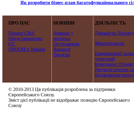
Як розробити бізнес-план багатофункціонального сі
ПРО НАС
НОВИНИ
ДІЯЛЬНІСТЬ
Проект CBA
Новини у
Діяльність Проекту
Представництво
регіонах
Мікропроекти
ЄС
Оголошення
ПРООН в Україні
Вакансії
Економічний розви
Тендери
територій
Компонент Проекту
Ресурсні центри г
Відтворення метод
© 2010-2013 Ця публікація розроблена за підтримки
Європейського Союзу.
Зміст цієї публікації не відображає позицію Європейського
Союзу