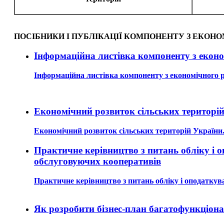
ПОСІБНИКИ І ПУБЛІКАЦІЇ КОМПОНЕНТУ З ЕКОН
Інформаційна листівка компоненту з еконо
Інформаційна листівка компоненту з економічного р
Економічний розвиток сільських територій
Економічний розвиток сільських територій України
Практичне керівництво з питань обліку і 
обслуговуючих кооперативів
Практичне керівництво з питань обліку і оподатку
Як розробити бізнес-план багатофункціона